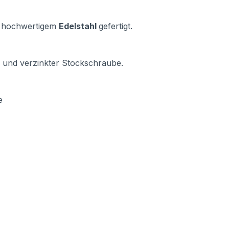
us hochwertigem
Edelstahl
gefertigt.
l und verzinkter Stockschraube.
e