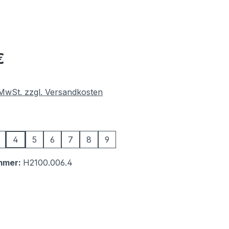
eis:
€
. MwSt. zzgl. Versandkosten
swählen
4
5
6
7
8
9
mmer:
H2100.006.4