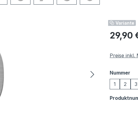
Variante
Regulärer Pr
29,90 
Preise inkl
au
Nummer
1
2
3
Produktnu