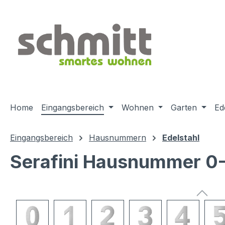
m Hauptinhalt springen
Zur Suche springen
Zur Hauptnavigation springen
Home
Eingangsbereich
Wohnen
Garten
Ed
Eingangsbereich
Hausnummern
Edelstahl
Serafini Hausnummer 0-
Bildergalerie überspringen