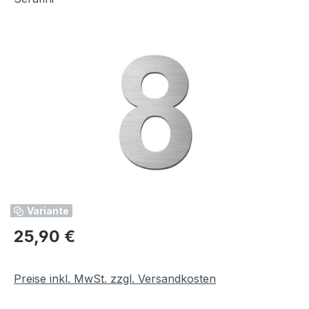
Bildergalerie überspringen
Variante
Regulärer Preis:
25,90 €
Preise inkl. MwSt. zzgl. Versandkosten