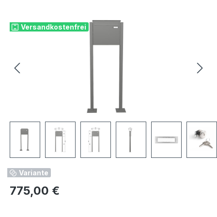
Bildergalerie überspringen
Versandkostenfrei
Variante
Regulärer Preis:
775,00 €