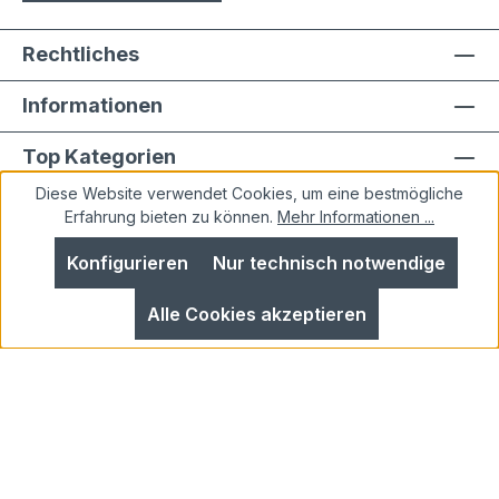
Rechtliches
Informationen
Top Kategorien
Diese Website verwendet Cookies, um eine bestmögliche
Erfahrung bieten zu können.
Mehr Informationen ...
Konfigurieren
Nur technisch notwendige
Alle Preise inkl. gesetzl. Mehrwertsteuer zzgl.
Alle Cookies akzeptieren
Versandkosten
und ggf. Nachnahmegebühren, wenn
nicht anders angegeben.