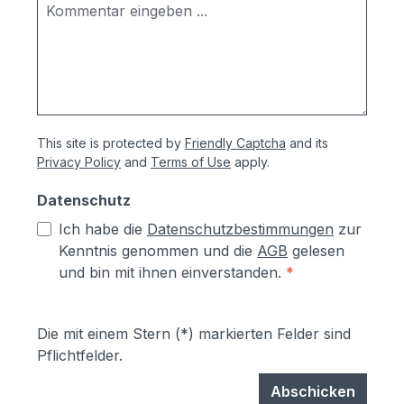
enthalten, da dies von der Beschaffenheit
des Untergrunds abhängig ist. Wir
empfehlen Schwerlastdübel oder
ähnliches zu verwenden. Hinweis zur
Aufstellrichtung:Auch wenn Ihre Post in
dem Standbriefkasten vor Wind- und
This site is protected by
Friendly Captcha
and its
Wetter geschützt ist, empfehlen wir, wenn
Privacy Policy
and
Terms of Use
apply.
möglich, diesen nicht zur Wetterseite
zugewandt zu montieren.
Datenschutz
Ich habe die
Datenschutzbestimmungen
zur
Kenntnis genommen und die
AGB
gelesen
und bin mit ihnen einverstanden.
*
Die mit einem Stern (*) markierten Felder sind
Pflichtfelder.
Abschicken