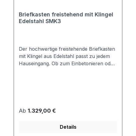
Briefkasten freistehend mit Klingel
Edelstahl SMK3
Der hochwertige freistehende Briefkasten
mit Klingel aus Edelstahl passt zu jedem
Hauseingang. Ob zum Einbetonieren oder
zum Aufschrauben auf einen festen
Untergrund, Sie bekommen
beides.Ausgestattet mit einem
vorgestanzten Sprechsieb und einer
Klingel vereint die Anlage alles, was für
einen Hauseingang notwendig ist.
Regulärer Preis:
Ab
1.329,00 €
Aufgrund der großen Anzahl an
Anbietern ist die notwendige Elektrik für
Details
die Gegensprechanlage bauseits zu