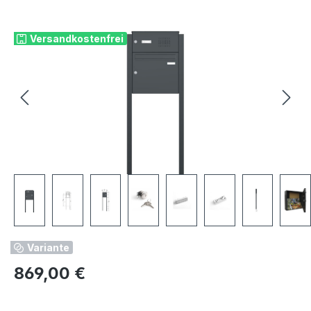
Bildergalerie überspringen
Versandkostenfrei
Variante
Regulärer Preis:
869,00 €