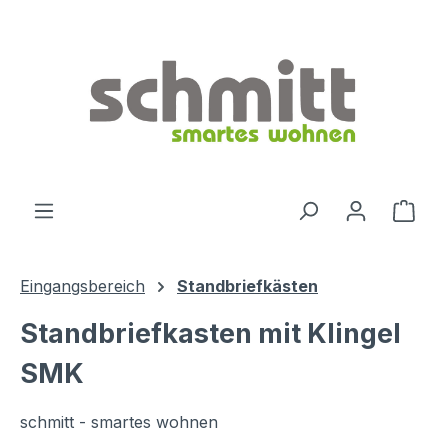
Zum Hauptinhalt springen
Ware
Eingangsbereich
Standbriefkästen
Standbriefkasten mit Klingel
SMK
schmitt - smartes wohnen