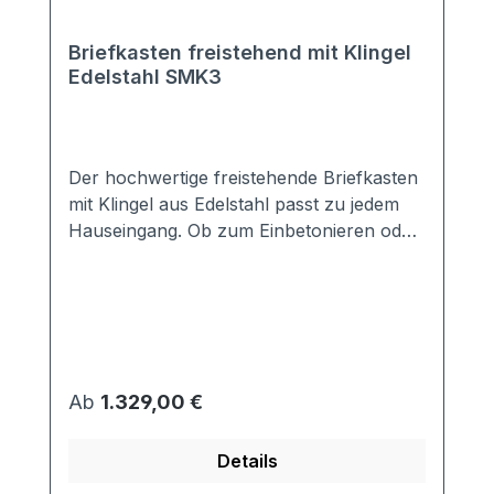
Briefkasten freistehend mit Klingel
Edelstahl SMK3
Der hochwertige freistehende Briefkasten
mit Klingel aus Edelstahl passt zu jedem
Hauseingang. Ob zum Einbetonieren oder
zum Aufschrauben auf einen festen
Untergrund, Sie bekommen
beides.Ausgestattet mit einem
vorgestanzten Sprechsieb und einer
Klingel vereint die Anlage alles, was für
einen Hauseingang notwendig ist.
Regulärer Preis:
Ab
1.329,00 €
Aufgrund der großen Anzahl an
Anbietern ist die notwendige Elektrik für
Details
die Gegensprechanlage bauseits zu