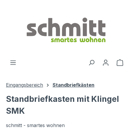
Zum Hauptinhalt springen
Ware
Eingangsbereich
Standbriefkästen
Standbriefkasten mit Klingel
SMK
schmitt - smartes wohnen