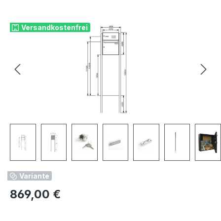
Bildergalerie überspringen
Versandkostenfrei
Variante
Regulärer Preis:
869,00 €