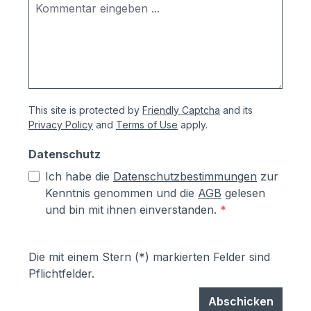
enthalten, da dies von der Beschaffenheit
des Untergrunds abhängig ist. Wir
empfehlen Schwerlastdübel oder
ähnliches zu verwenden. Hinweis zur
Aufstellrichtung:Auch wenn Ihre Post in
dem Standbriefkasten vor Wind- und
This site is protected by
Friendly Captcha
and its
Wetter geschützt ist, empfehlen wir, wenn
Privacy Policy
and
Terms of Use
apply.
möglich, diesen nicht zur Wetterseite
zugewandt zu montieren.
Datenschutz
Ich habe die
Datenschutzbestimmungen
zur
Kenntnis genommen und die
AGB
gelesen
und bin mit ihnen einverstanden.
*
Die mit einem Stern (*) markierten Felder sind
Pflichtfelder.
Abschicken