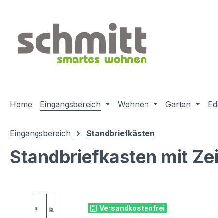
m Hauptinhalt springen
Zur Suche springen
Zur Hauptnavigation springen
Home
Eingangsbereich
Wohnen
Garten
Ed
Eingangsbereich
Standbriefkästen
Standbriefkasten mit Ze
Bildergalerie überspringen
Versandkostenfrei