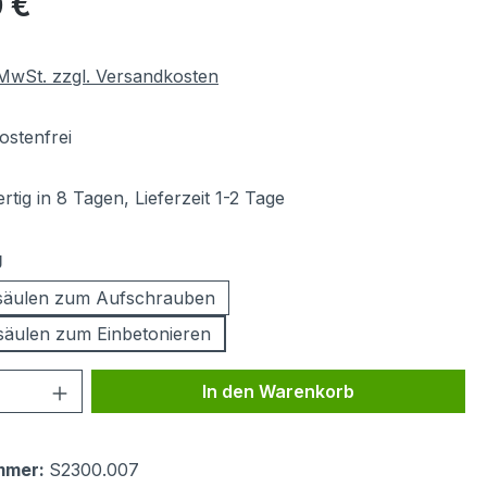
 €
. MwSt. zzgl. Versandkosten
stenfrei
tig in 8 Tagen, Lieferzeit 1-2 Tage
auswählen
g
säulen zum Aufschrauben
äulen zum Einbetonieren
 Anzahl: Gib den gewünschten Wert ein 
In den Warenkorb
mmer:
S2300.007