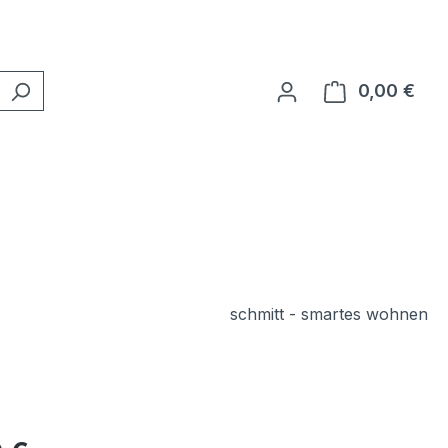
0,00 €
Ware
schmitt - smartes wohnen
eis: