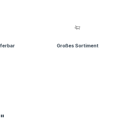
eferbar
Großes Sortiment
6"