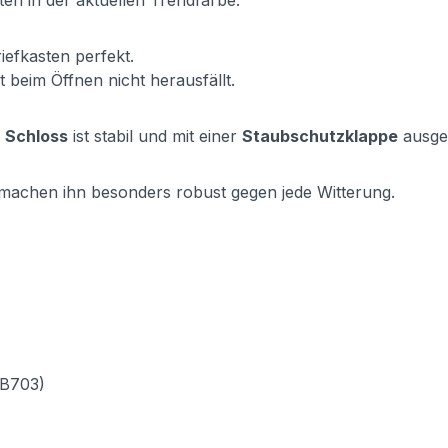
en in der aktuellen Trendfarbe.
iefkasten perfekt.
t beim Öffnen nicht herausfällt.
s
Schloss
ist stabil und mit einer
Staubschutzklappe
ausges
machen ihn besonders robust gegen jede Witterung.
DB703)