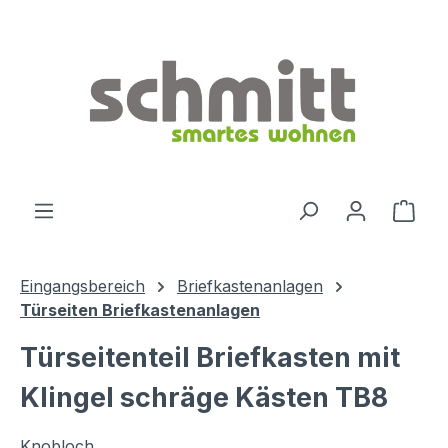
Zum Hauptinhalt springen
Ware
Eingangsbereich
Briefkastenanlagen
Türseiten Briefkastenanlagen
Türseitenteil Briefkasten mit
Klingel schräge Kästen TB8
Knobloch