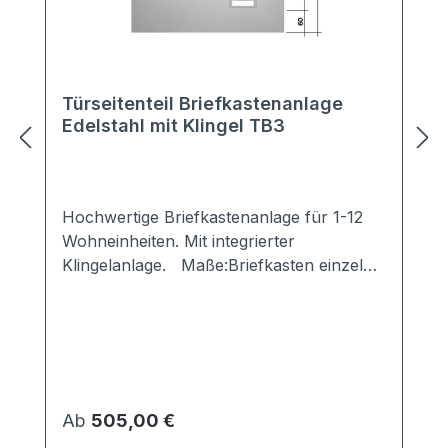
Türseitenteil Briefkastenanlage
Edelstahl mit Klingel TB3
Hochwertige Briefkastenanlage für 1-12
Wohneinheiten. Mit integrierter
Klingelanlage. Maße:Briefkasten einzeln:
300x110x380 mm (BxHxT)Frontplatte:
thermisch getrennt 24mm; kein
Metallkontakt zwischen äußerer und
innerer Frontplatte -> verhindert Kälte-
bzw. Wärmebrückenumlaufender
Überstand: 60mm Material:Kasten,
Regulärer Preis:
Ab
505,00 €
Kastentür: Stahl verzinkt, pulverlackiert