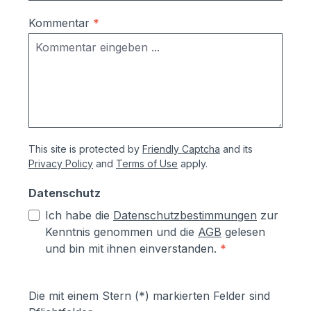
gegen
Durchrostung.Korrosionsschutzmaßnahm
Kommentar
*
en (Angaben vom Hersteller):- Kästen aus
sendzimierverzinktem Stahl (verfombar
ohne Abspringen der Beschichtung,
zusätzlich hoher Aluminiumanteil d.h.
hoher Korrosionsschutz)- Teile aus
sendzimirverzinktem Stahl werden vor
dem Pulverbeschichten Eisen-
This site is protected by
Friendly Captcha
and its
phosphatiert, Aluminiumteile chromfrei
Privacy Policy
and
Terms of Use
apply.
chromatiert- Zusätzlich erhalten alle
Aluminium- und Stahlteile, Ausnahme
Datenschutz
eloxierte Oberflächen, eine
Ich habe die
Datenschutzbestimmungen
zur
lösungsmittelfreie Pulverlackierung (z.T.
Kenntnis genommen und die
AGB
gelesen
auch Kunststoffbeschichtung genannt) mit
und bin mit ihnen einverstanden.
*
Polyesterpulver in Fassadenqualität, dies
garantiert UV- und Wetterbeständigkeit-
Stärke der Pulverbeschichtung
Die mit einem Stern (*) markierten Felder sind
mindestens ca. 70 µm