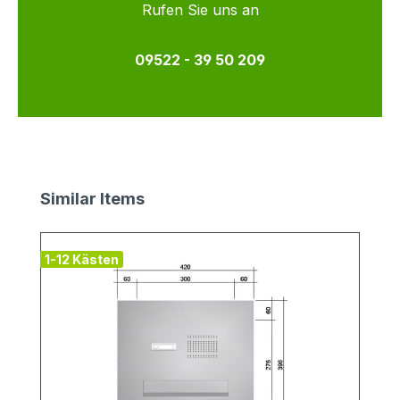
Rufen Sie uns an
09522 - 39 50 209
Produktgalerie überspringen
Similar Items
1-12 Kästen
v
1