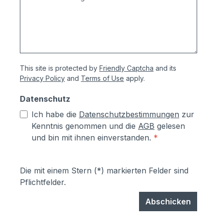
und Briefkastenanlagen erhalten Sie vom
Hersteller 5 Jahre allgemeine
Produktgarantie und 10 Jahre Garantie
gegen
Durchrostung.Korrosionsschutzmaßnahm
This site is protected by
Friendly Captcha
and its
en (Angaben vom Hersteller):- Kästen aus
Privacy Policy
and
Terms of Use
apply.
sendzimierverzinktem Stahl (verfombar
ohne Abspringen der Beschichtung,
Datenschutz
zusätzlich hoher Aluminiumanteil d.h.
Ich habe die
Datenschutzbestimmungen
zur
hoher Korrosionsschutz)- Teile aus
Kenntnis genommen und die
AGB
gelesen
sendzimirverzinktem Stahl werden vor
und bin mit ihnen einverstanden.
*
dem Pulverbeschichten Eisen-
phosphatiert, Aluminiumteile chromfrei
chromatiert- Zusätzlich erhalten alle
Die mit einem Stern (*) markierten Felder sind
Aluminium- und Stahlteile, Ausnahme
Pflichtfelder.
eloxierte Oberflächen, eine
lösungsmittelfreie Pulverlackierung (z.T.
Abschicken
auch Kunststoffbeschichtung genannt) mit