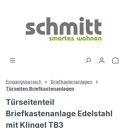
Zum Hauptinhalt springen
Ware
Eingangsbereich
Briefkastenanlagen
Türseiten Briefkastenanlagen
Türseitenteil
Briefkastenanlage Edelstahl
mit Klingel TB3