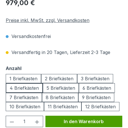
Regulärer Preis:
979,00 €
Preise inkl. MwSt. zzgl. Versandkosten
Versandkostenfrei
Versandfertig in 20 Tagen, Lieferzeit 2-3 Tage
auswählen
Anzahl
1 Briefkasten
2 Briefkästen
3 Briefkästen
4 Briefkästen
5 Briefkästen
6 Briefkästen
7 Briefkästen
8 Briefkästen
9 Briefkästen
10 Briefkästen
11 Briefkästen
12 Briefkästen
Produkt Anzahl: Gib den gewünschten We
In den Warenkorb