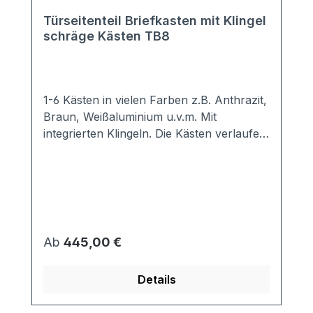
Türseitenteil Briefkasten mit Klingel
schräge Kästen TB8
1-6 Kästen in vielen Farben z.B. Anthrazit,
Braun, Weißaluminium u.v.m. Mit
integrierten Klingeln. Die Kästen verlaufen
schräg nach unten. Sie benötigen daher
weniger Platz in der Tiefe. Hochwertige
Türseiten-Briefkastenanlage mit
genormten Kästen, so dass DIN A4
Briefumschläge komplett hinein passen.
Die Frontplatte ist thermisch getrennt, so
Regulärer Preis:
Ab
445,00 €
dass keine Kältebrücken entstehen
können. Der umlaufende Überstand
Details
beträgt 60mm. Auf Anfrage kann dieser
aber auch vergrößert werden.