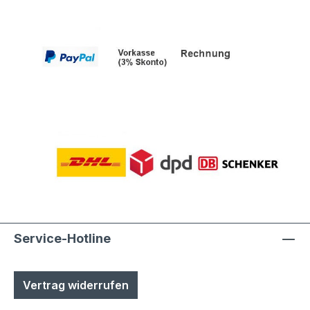
Polyesterpulver in Fassadenqualität, dies
garantiert UV- und Wetterbeständigkeit-
Stärke der Pulverbeschichtung
mindestens ca. 70 µmProduktservice:-
Ersatzteile sind günsitg vorrätig, Türen
und Klappen sowie alle Funktionselemente
können einfach selbst ausgetauscht
werden- Türen sind mit
Hammerschrauben befestigt- einfache
Ausrichtung nach Montage bzw.
Austuasch im Falle einer Beschädigung
durch Laien möglich
Service-Hotline
Vertrag widerrufen