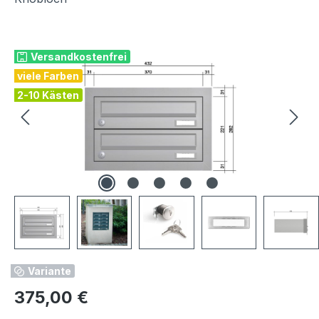
Bildergalerie überspringen
Versandkostenfrei
viele Farben
2-10 Kästen
Variante
Regulärer Preis:
375,00 €