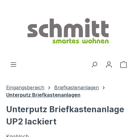
Zum Hauptinhalt springen
Ware
Eingangsbereich
Briefkastenanlagen
Unterputz Briefkastenanlagen
Unterputz Briefkastenanlage
UP2 lackiert
Knobloch