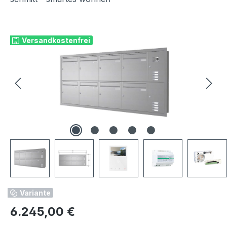
Bildergalerie überspringen
Versandkostenfrei
Variante
Regulärer Preis:
6.245,00 €