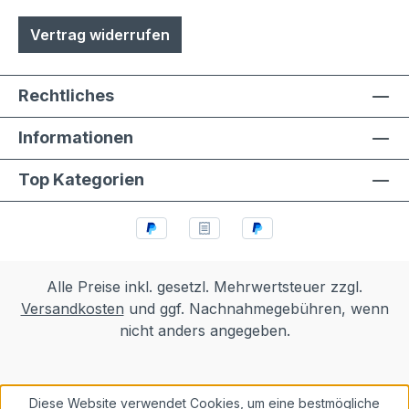
und Klappen sowie alle Funktionselemente
Vertrag widerrufen
können einfach selbst ausgetauscht
werden- Türen sind mit
Hammerschrauben befestigt- einfache
Rechtliches
Ausrichtung nach Montage bzw.
Austuasch im Falle einer Beschädigung
Informationen
durch Laien möglich
Top Kategorien
Alle Preise inkl. gesetzl. Mehrwertsteuer zzgl.
Versandkosten
und ggf. Nachnahmegebühren, wenn
nicht anders angegeben.
Diese Website verwendet Cookies, um eine bestmögliche