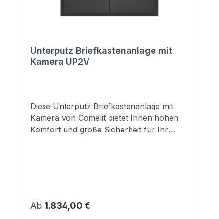
Unterputz Briefkastenanlage mit
Kamera UP2V
Diese Unterputz Briefkastenanlage mit
Kamera von Comelit bietet Ihnen hohen
Komfort und große Sicherheit für Ihr
Haus. Sie ist mit einer modernen Comelit
Kamera ausgestattet, so dass Sie sofort
erkennen können, wer vor Ihrer Tür
steht. Sie möchten eine andere Kamera
einbauen? Kein Problem. Kontaktieren Sie
uns, wir erstellen Ihnen ein individuelles
Regulärer Preis:
Ab
1.834,00 €
Angebot.Die optimal abgestimmte