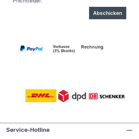
Pflichtfelder.
Korrosionsschutzmaßnahmen (Angaben
vom Hersteller):- Kästen aus
Abschicken
sendzimierverzinktem Stahl (verfombar
ohne Abspringen der Beschichtung,
zusätzlich hoher Aluminiumanteil d.h.
hoher Korrosionsschutz)- Teile aus
sendzimirverzinktem Stahl werden vor
dem Pulverbeschichten Eisen-
phosphatiert, Aluminiumteile chromfrei
chromatiert- Zusätzlich erhalten alle
Aluminium- und Stahlteile, Ausnahme
eloxierte Oberflächen, eine
lösungsmittelfreie Pulverlackierung (z.T.
auch Kunststoffbeschichtung genannt) mit
Polyesterpulver in Fassadenqualität, dies
garantiert UV- und Wetterbeständigkeit-
Stärke der Pulverbeschichtung
mindestens ca. 70 µm Produktservice:-
Service-Hotline
Ersatzteile sind günsitg vorrätig, Türen