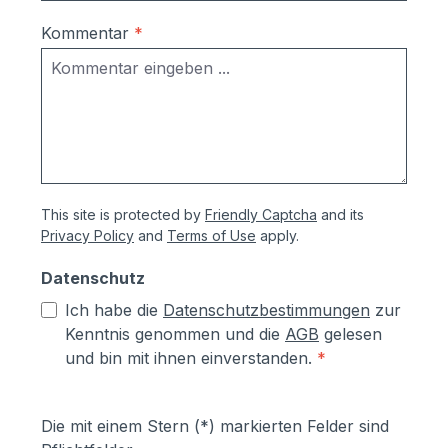
Teilnehmer) Das Set bietet
folgende Vorteile: ideal für Umbau und
Kommentar
*
Renovierung, da vorhandene Leitungen
weiter genutzt werden können (2-Draht-
Technik) einfache Installation, dadurch
geringere Kosten für Handwerker
einfache Bedienung nähere Informationen
zu comelit finden Sie
unter https://www.comelitgroup.com/de-
This site is protected by
Friendly Captcha
and its
de/ Sollten Sie zusätzliche
Privacy Policy
and
Terms of Use
apply.
Türsationen benötigen, können Sie diese
unter der Artikel-Nr. COM9998 Comelit
Datenschutz
Türstation für Video-
Ich habe die
Datenschutzbestimmungen
zur
Sprechanlagen mitbestellen: hier klicken.
Kenntnis genommen und die
AGB
gelesen
Sie möchten eine andere Videoanlage
und bin mit ihnen einverstanden.
*
einbauen? Kein Problem. Teilen Sie uns
den genauen Videotyp mit. Sie erhalten
dann ein unverbindliches Angebot von
Die mit einem Stern (*) markierten Felder sind
uns.