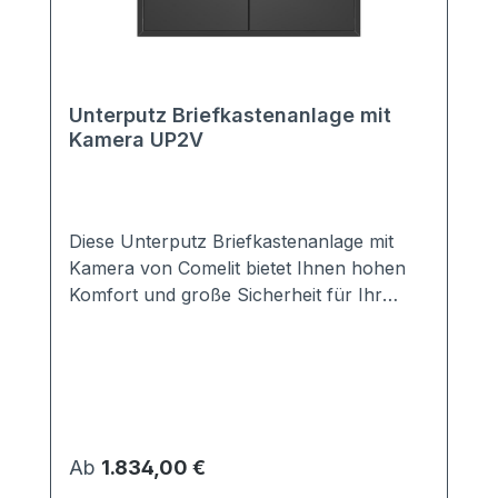
Unterputz Briefkastenanlage mit
Kamera UP2V
Diese Unterputz Briefkastenanlage mit
Kamera von Comelit bietet Ihnen hohen
Komfort und große Sicherheit für Ihr
Haus. Sie ist mit einer modernen Comelit
Kamera ausgestattet, so dass Sie sofort
erkennen können, wer vor Ihrer Tür
steht. Sie möchten eine andere Kamera
einbauen? Kein Problem. Kontaktieren Sie
uns, wir erstellen Ihnen ein individuelles
Regulärer Preis:
Ab
1.834,00 €
Angebot.Die optimal abgestimmte