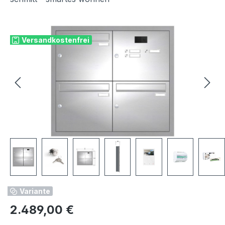
Bildergalerie überspringen
Versandkostenfrei
Variante
Regulärer Preis:
2.489,00 €