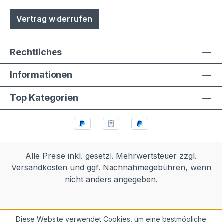
und Klappen sowie alle Funktionselemente
Vertrag widerrufen
können einfach selbst ausgetauscht
werden- Türen sind mit
Hammerschrauben befestigt- einfache
Rechtliches
Ausrichtung nach Montage bzw.
Austuasch im Falle einer Beschädigung
Informationen
durch Laien möglich
Top Kategorien
Alle Preise inkl. gesetzl. Mehrwertsteuer zzgl.
Versandkosten
und ggf. Nachnahmegebühren, wenn
nicht anders angegeben.
Diese Website verwendet Cookies, um eine bestmögliche