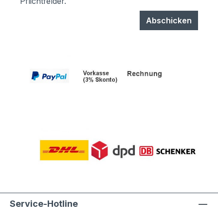
Pflichtfelder.
Korrosionsschutzmaßnahmen (Angaben
vom Hersteller):- Kästen aus
Abschicken
sendzimierverzinktem Stahl (verfombar
ohne Abspringen der Beschichtung,
zusätzlich hoher Aluminiumanteil d.h.
hoher Korrosionsschutz)- Teile aus
sendzimirverzinktem Stahl werden vor
dem Pulverbeschichten Eisen-
phosphatiert, Aluminiumteile chromfrei
chromatiert- Zusätzlich erhalten alle
Aluminium- und Stahlteile, Ausnahme
eloxierte Oberflächen, eine
lösungsmittelfreie Pulverlackierung (z.T.
auch Kunststoffbeschichtung genannt) mit
Polyesterpulver in Fassadenqualität, dies
garantiert UV- und Wetterbeständigkeit-
Stärke der Pulverbeschichtung
mindestens ca. 70 µm Produktservice:-
Service-Hotline
Ersatzteile sind günsitg vorrätig, Türen