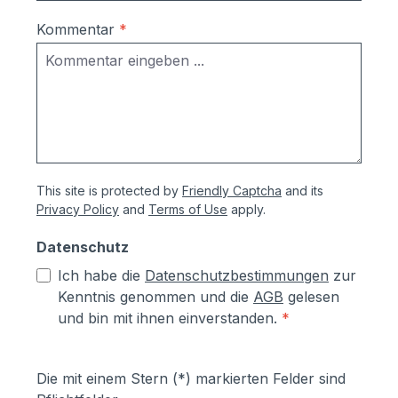
Teilnehmer) Das Set bietet
folgende Vorteile: ideal für Umbau und
Kommentar
*
Renovierung, da vorhandene Leitungen
weiter genutzt werden können (2-Draht-
Technik) einfache Installation, dadurch
geringere Kosten für Handwerker
einfache Bedienung nähere Informationen
zu comelit finden Sie
unter https://www.comelitgroup.com/de-
This site is protected by
Friendly Captcha
and its
de/ Sollten Sie zusätzliche
Privacy Policy
and
Terms of Use
apply.
Türsationen benötigen, können Sie diese
unter der Artikel-Nr. COM9998 Comelit
Datenschutz
Türstation für Video-
Ich habe die
Datenschutzbestimmungen
zur
Sprechanlagen mitbestellen: hier klicken.
Kenntnis genommen und die
AGB
gelesen
Sie möchten eine andere Videoanlage
und bin mit ihnen einverstanden.
*
einbauen? Kein Problem. Teilen Sie uns
den genauen Videotyp mit. Sie erhalten
dann ein unverbindliches Angebot von
Die mit einem Stern (*) markierten Felder sind
uns.