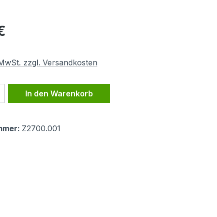
eis:
€
. MwSt. zzgl. Versandkosten
 Anzahl: Gib den gewünschten Wert ein 
In den Warenkorb
mmer:
Z2700.001