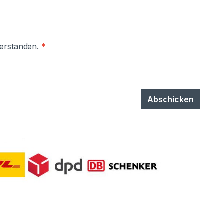
verstanden.
*
Abschicken