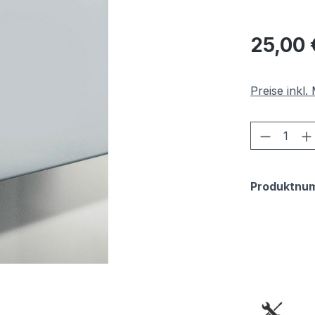
Regulärer Pr
25,00 
Preise inkl
Produkt
Produktnu