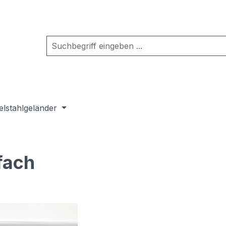
elstahlgeländer
fach