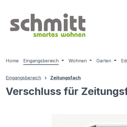
m Hauptinhalt springen
Zur Suche springen
Zur Hauptnavigation springen
Home
Eingangsbereich
Wohnen
Garten
Ed
Eingangsbereich
Zeitungsfach
Verschluss für Zeitungs
Bildergalerie überspringen