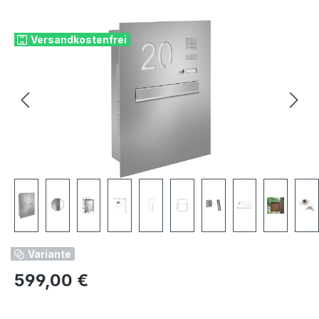
Bildergalerie überspringen
Versandkostenfrei
Variante
Regulärer Preis:
599,00 €