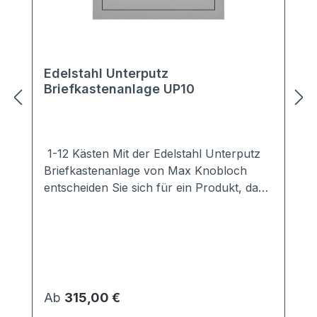
Edelstahl Unterputz
Briefkastenanlage UP10
1-12 Kästen Mit der Edelstahl Unterputz
Briefkastenanlage von Max Knobloch
entscheiden Sie sich für ein Produkt, das
folgende Vorteile in sich vereint:
hochwertig verarbeitet äußerst robust
gegen Wind & Wetter Deutsche
Markenqualität genormt nach EN 13724;
DIN A4 Umschläge passen komplett in
den Briefkasten je Briefkasten ein
Regulärer Preis:
Ab
315,00 €
Posthaltebügel, damit die Post beim