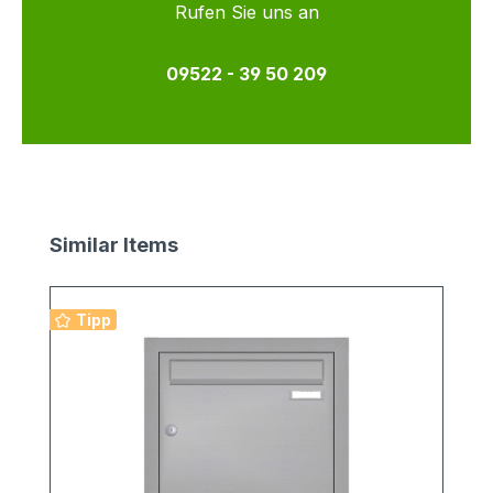
Rufen Sie uns an
09522 - 39 50 209
Produktgalerie überspringen
Similar Items
Tipp
v
2