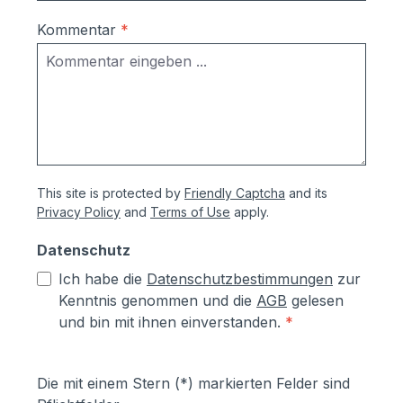
Ausrichtung nach Montage bzw.
Austuasch im Falle einer Beschädigung
Kommentar
*
durch Laien möglich
This site is protected by
Friendly Captcha
and its
Privacy Policy
and
Terms of Use
apply.
Datenschutz
Ich habe die
Datenschutzbestimmungen
zur
Kenntnis genommen und die
AGB
gelesen
und bin mit ihnen einverstanden.
*
Die mit einem Stern (*) markierten Felder sind