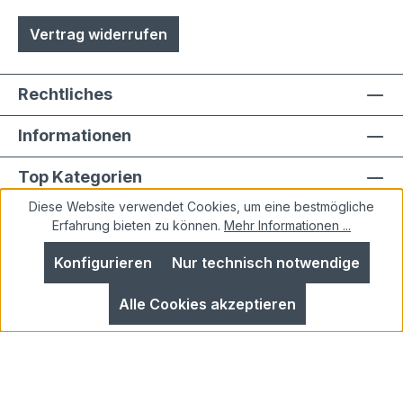
Vertrag widerrufen
Rechtliches
Informationen
Top Kategorien
Diese Website verwendet Cookies, um eine bestmögliche
Erfahrung bieten zu können.
Mehr Informationen ...
Konfigurieren
Nur technisch notwendige
Alle Preise inkl. gesetzl. Mehrwertsteuer zzgl.
Alle Cookies akzeptieren
Versandkosten
und ggf. Nachnahmegebühren, wenn
nicht anders angegeben.