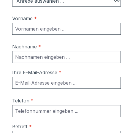
eintreten (lt. DIN EN 13724 bis 1ccm). Dies
ist kein Reklamationsgrund. Material:
verzinktes Stahlblech, pulverlackiert in
Vorname
*
RAL 7016 Anthrazitgrau glatt/matt inkl.
Dübel, Schrauben Maße ohne
Verkleidung:Briefkasten einzeln: 370 x 330
x 100 mm (BHT)Einwurfschlitz: 325 x 32
Nachname
*
mm (BH); EN13724 konform; geeignet für
DIN A4 Umschläge Maße mit
Verkleidung:Briefkasten einzeln: 370 x 330
x 100 mm (BHT)Einwurfschlitz: 325 x 32
Ihre E-Mail-Adresse
*
mm (BH); EN13724 konform; geeignet für
DIN A4 Umschläge Sie brauchen mehr
als 12 Briefkästen? Gerne erstellen wir
Ihnen ein Angebot. Rufen Sie uns an oder
Telefon
*
schicken Sie uns eine E-Mail. Wir melden
uns umgehend bei Ihnen.
Betreff
*