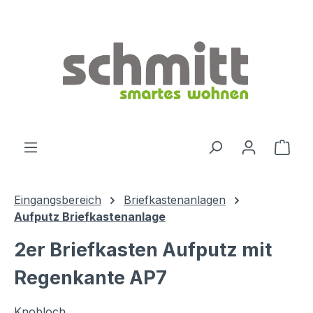
Zum Hauptinhalt springen
Ware
Eingangsbereich
Briefkastenanlagen
Aufputz Briefkastenanlage
2er Briefkasten Aufputz mit
Regenkante AP7
Knobloch