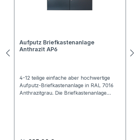
Aufputz Briefkastenanlage
Anthrazit AP6
4-12 teilige einfache aber hochwertige
Aufputz-Briefkastenanlage in RAL 7016
Anthrazitgrau. Die Briefkastenanlage
besticht durch ihr schlichtes Design. Das
Namensschild ist austauschbar. Der
Briefasten selbst ist EN13724 konform, so
dass Briefe der Größe DIN A4 nicht
geknickt werden müssen.Sowohl für den
Innen- aus auch den Außenberich