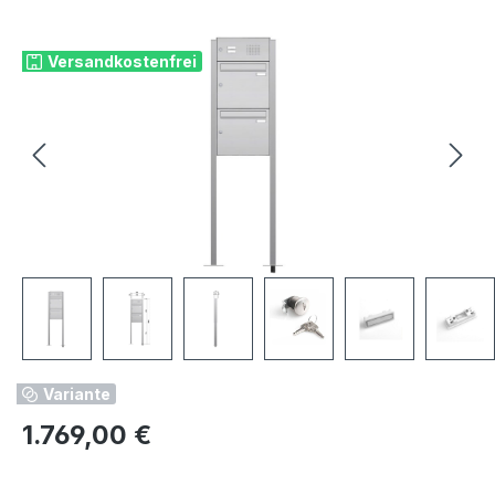
Bildergalerie überspringen
Versandkostenfrei
Variante
Regulärer Preis:
1.769,00 €