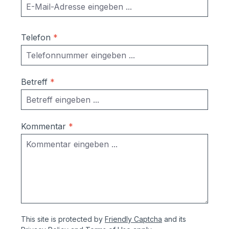
(Variante Aufschrauben)140x5x160mm
(BxHxT) Farben:RAL9007
graualuminiumRAL7016
Telefon
*
anthrazitgrauRAL9016
verkehrsweißweitere Farben auf Anfrage
möglich!
Betreff
*
Kommentar
*
This site is protected by
Friendly Captcha
and its