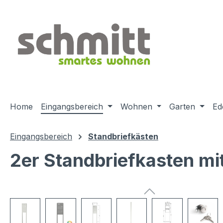
m Hauptinhalt springen
Zur Suche springen
Zur Hauptnavigation springen
Home
Eingangsbereich
Wohnen
Garten
Ed
Eingangsbereich
Standbriefkästen
2er Standbriefkasten mi
Bildergalerie überspringen