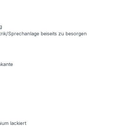
g
trik/Sprechanlage beiseits zu besorgen
nkante
ium lackiert