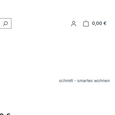
0,00 €
Ware
schmitt - smartes wohnen
eis: