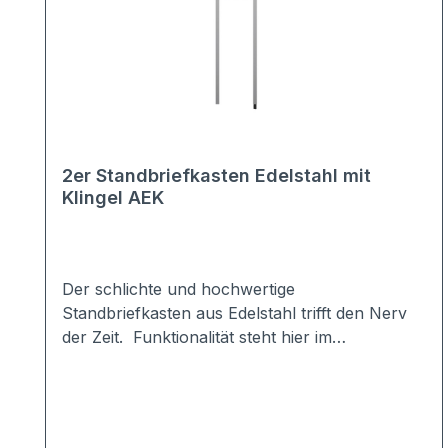
2er Standbriefkasten Edelstahl mit
Klingel AEK
Der schlichte und hochwertige
Standbriefkasten aus Edelstahl trifft den Nerv
der Zeit. Funktionalität steht hier im
Vordergrund ohne dass die Qualität darunter
leidet.Die integrierte, nach vorne
überstehende Regenkante sorgt für einen
zusätzlichen Schutz bei schlechtem