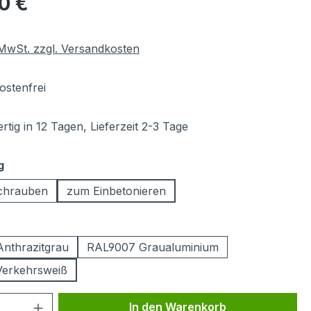
00 €
. MwSt. zzgl. Versandkosten
stenfrei
tig in 12 Tagen, Lieferzeit 2-3 Tage
auswählen
g
chrauben
zum Einbetonieren
ählen
nthrazitgrau
RAL9007 Graualuminium
Verkehrsweiß
 Anzahl: Gib den gewünschten Wert ein 
In den Warenkorb