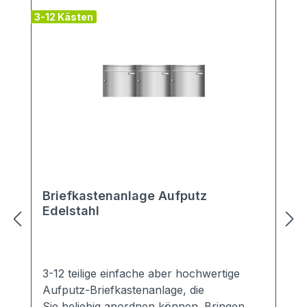
3-12 Kästen
4
Briefkastenanlage Aufputz
Edelstahl
3-12 teilige einfache aber hochwertige
Aufputz-Briefkastenanlage, die
Sie beliebig anordnen können. Bringen Sie