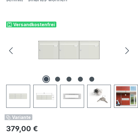
Bildergalerie überspringen
Versandkostenfrei
Variante
Regulärer Preis:
379,00 €