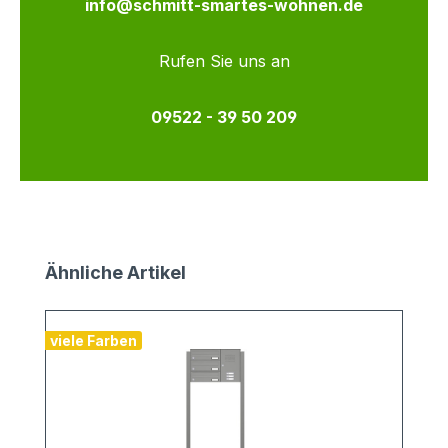
info@schmitt-smartes-wohnen.de
Rufen Sie uns an
09522 - 39 50 209
Produktgalerie überspringen
Ähnliche Artikel
viele Farben
v
1