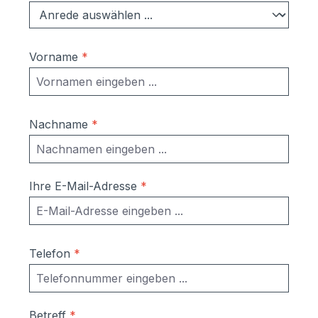
Ständer, Verkleidung: Aluminium
pulverlackiert Maße:Kasten einzeln:
300x110x380 mm (BxHxT); EN 13724
Vorname
*
konform; passend für DIN A4 Briefe
Fußplatten (Variante
Aufschrauben)140x5x160mm (BxHxT)
Farben:RAL 7016 anthrazitgrauRAL 7035
Nachname
*
LichtgrauRAL 9006 WeißaluminiumRAL
9007 graualuminiumRAL 9016
verkehrsweiß DB703 Eisenglimmer
grau RAL nach Wahl Sprechanlage +
Ihre E-Mail-Adresse
*
Türstation Sie benötigen auch eine
passende Sprechanlage und
Türstationen dazu? Kein Problem.
Bestellen Sie einfach das passende Set
Telefon
*
von unserem Partner comelit mit dazu.
Das Set bietet folgende Vorteile: ideal für
Umbau und Renovierung, da vorhandene
Betreff
*