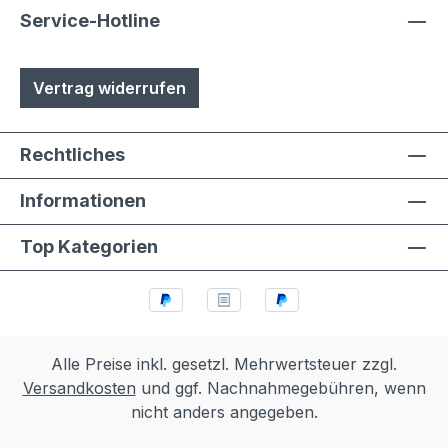
eloxierte Oberflächen, eine
Service-Hotline
lösungsmittelfreie Pulverlackierung (z.T.
auch Kunststoffbeschichtung genannt) mit
Vertrag widerrufen
Polyesterpulver in Fassadenqualität, dies
garantiert UV- und Wetterbeständigkeit
Stärke der Pulverbeschichtung
Rechtliches
mindestens ca. 70 µm
Informationen
Top Kategorien
Alle Preise inkl. gesetzl. Mehrwertsteuer zzgl.
Versandkosten
und ggf. Nachnahmegebühren, wenn
nicht anders angegeben.