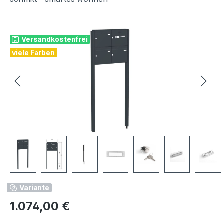
Bildergalerie überspringen
Versandkostenfrei
viele Farben
Variante
Regulärer Preis:
1.074,00 €