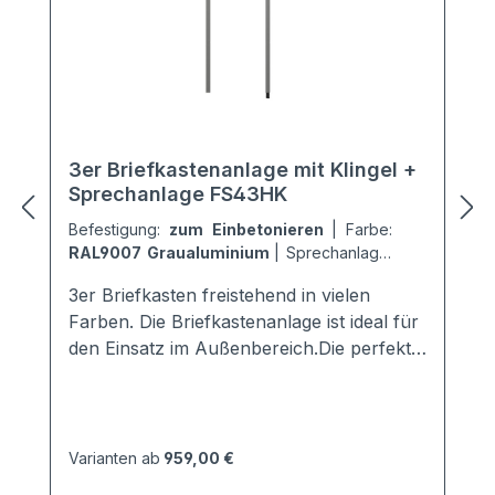
3er Briefkastenanlage mit Klingel +
Sprechanlage FS43HK
Befestigung:
zum Einbetonieren
|
Farbe:
RAL9007 Graualuminium
|
Sprechanlage:
ohne Sprechanlage
3er Briefkasten freistehend in vielen
Farben. Die Briefkastenanlage ist ideal für
den Einsatz im Außenbereich.Die perfekte
Verkleidung und Regenkante sorgt für
einen optimalen Schutz vor jeglichen
Wind- und Wettereinflüssen.Die
Briefkästen sind nach den aktuellen
Varianten ab
959,00 €
Forschriften gemäß EN 13724 genormt