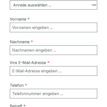
Ständer, Verkleidung: Aluminium
pulverlackiert Maße:Kasten einzeln:
300x110x380 mm (BxHxT); EN 13724
Vorname
*
konform; passend für DIN A4 Briefe
Fußplatten (Variante
Aufschrauben)140x5x160mm (BxHxT)
Farben:RAL 7016 anthrazitgrauRAL 7035
Nachname
*
LichtgrauRAL 9006 WeißaluminiumRAL
9007 graualuminiumRAL 9016
verkehrsweiß DB703 Eisenglimmer
grau RAL nach Wahl Sprechanlage +
Ihre E-Mail-Adresse
*
Türstation Sie benötigen auch eine
passende Sprechanlage und
Türstationen dazu? Kein Problem.
Bestellen Sie einfach das passende Set
Telefon
*
von unserem Partner comelit mit dazu.
Das Set bietet folgende Vorteile: ideal für
Umbau und Renovierung, da vorhandene
Betreff
*