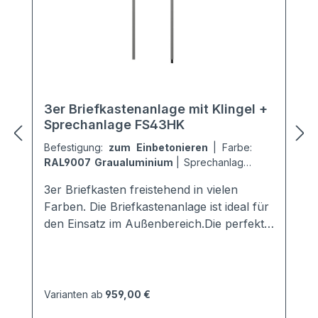
3er Briefkastenanlage mit Klingel +
Sprechanlage FS43HK
Befestigung:
zum Einbetonieren
|
Farbe:
RAL9007 Graualuminium
|
Sprechanlage:
ohne Sprechanlage
3er Briefkasten freistehend in vielen
Farben. Die Briefkastenanlage ist ideal für
den Einsatz im Außenbereich.Die perfekte
Verkleidung und Regenkante sorgt für
einen optimalen Schutz vor jeglichen
Wind- und Wettereinflüssen.Die
Briefkästen sind nach den aktuellen
Varianten ab
959,00 €
Forschriften gemäß EN 13724 genormt