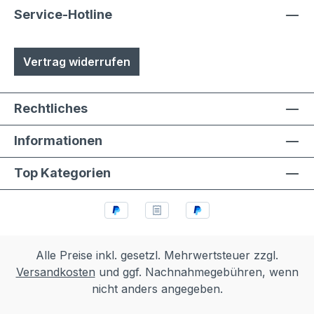
eloxierte Oberflächen, eine
Service-Hotline
lösungsmittelfreie Pulverlackierung (z.T.
auch Kunststoffbeschichtung genannt) mit
Vertrag widerrufen
Polyesterpulver in Fassadenqualität, dies
garantiert UV- und Wetterbeständigkeit
Stärke der Pulverbeschichtung
Rechtliches
mindestens ca. 70 µm
Informationen
Top Kategorien
Alle Preise inkl. gesetzl. Mehrwertsteuer zzgl.
Versandkosten
und ggf. Nachnahmegebühren, wenn
nicht anders angegeben.