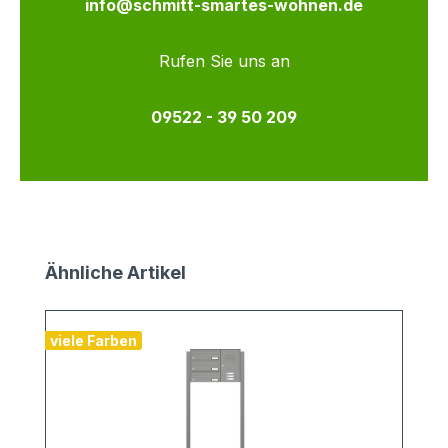
info@schmitt-smartes-wohnen.de
Rufen Sie uns an
09522 - 39 50 209
Produktgalerie überspringen
Ähnliche Artikel
viele Farben
v
1