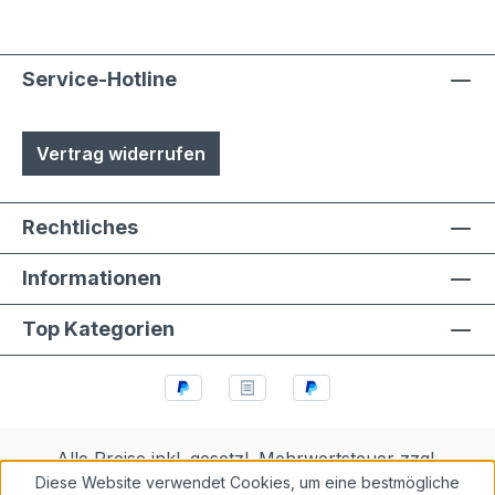
Service-Hotline
Vertrag widerrufen
Rechtliches
Informationen
Top Kategorien
Alle Preise inkl. gesetzl. Mehrwertsteuer zzgl.
Diese Website verwendet Cookies, um eine bestmögliche
Versandkosten
und ggf. Nachnahmegebühren, wenn