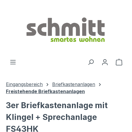
Zum Hauptinhalt springen
Ware
Eingangsbereich
Briefkastenanlagen
Freistehende Briefkastenanlagen
3er Briefkastenanlage mit
Klingel + Sprechanlage
FS43HK