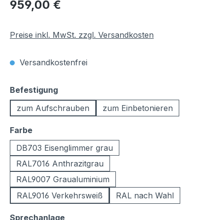
Regulärer Preis:
959,00 €
Preise inkl. MwSt. zzgl. Versandkosten
Versandkostenfrei
auswählen
Befestigung
zum Aufschrauben
zum Einbetonieren
auswählen
Farbe
DB703 Eisenglimmer grau
RAL7016 Anthrazitgrau
RAL9007 Graualuminium
RAL9016 Verkehrsweiß
RAL nach Wahl
auswählen
Sprechanlage