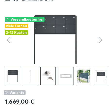
Bildergalerie überspringen
Versandkostenfrei
viele Farben
2-12 Kästen
Variante
Regulärer Preis:
1.669,00 €