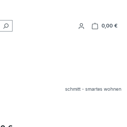
0,00 €
Ware
schmitt - smartes wohnen
eis: