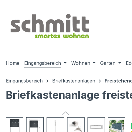
m Hauptinhalt springen
Zur Suche springen
Zur Hauptnavigation springen
Home
Eingangsbereich
Wohnen
Garten
Ed
Eingangsbereich
Briefkastenanlagen
Freistehen
Briefkastenanlage freis
Bildergalerie überspringen