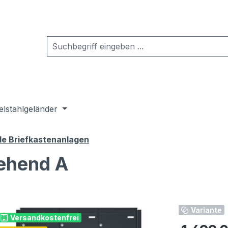
elstahlgeländer
de Briefkastenanlagen
tehend A
Variante
Versandkostenfrei
Regulärer Pr