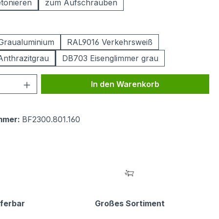
tonieren
zum Aufschrauben
ählen
Graualuminium
RAL9016 Verkehrsweiß
nthrazitgrau
DB703 Eisenglimmer grau
 Anzahl: Gib den gewünschten Wert ein 
In den Warenkorb
mmer:
BF2300.801.160
eferbar
Großes Sortiment