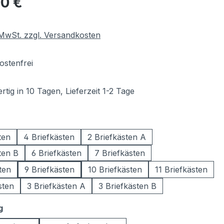
00 €
. MwSt. zzgl. Versandkosten
stenfrei
tig in 10 Tagen, Lieferzeit 1-2 Tage
wählen
ten
4 Briefkästen
2 Briefkästen A
ten B
6 Briefkästen
7 Briefkästen
ten
9 Briefkästen
10 Briefkästen
11 Briefkästen
sten
3 Briefkästen A
3 Briefkästen B
auswählen
g