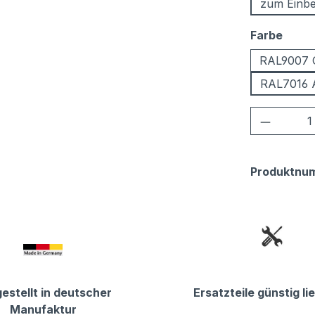
zum Einbe
ausw
Farbe
RAL9007 
RAL7016 A
Produkt
Produktnu
estellt in deutscher
Ersatzteile günstig li
Manufaktur