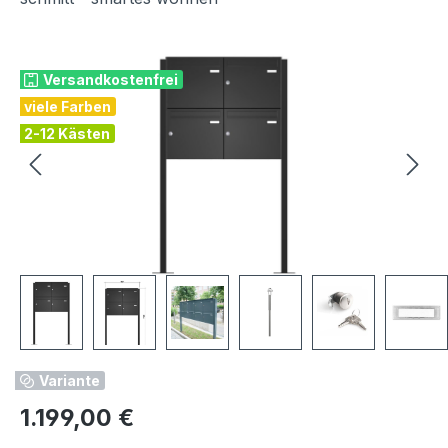
Bildergalerie überspringen
Versandkostenfrei
viele Farben
2-12 Kästen
Variante
Regulärer Preis:
1.199,00 €