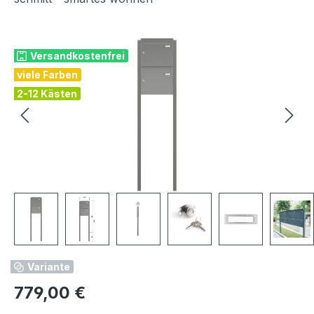
Bildergalerie überspringen
Versandkostenfrei
viele Farben
2-12 Kästen
Variante
Regulärer Preis:
779,00 €