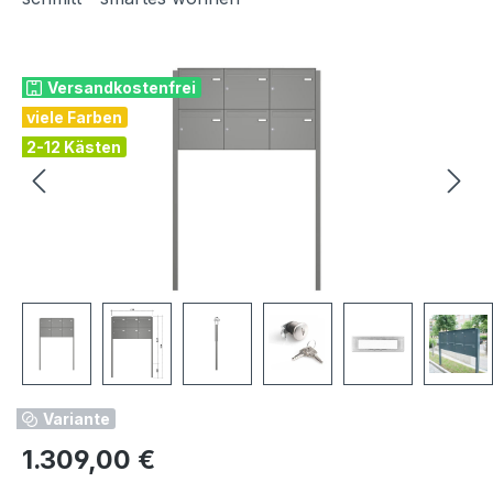
Bildergalerie überspringen
Versandkostenfrei
viele Farben
2-12 Kästen
Variante
Regulärer Preis:
1.309,00 €