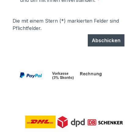
und bin mit ihnen einverstanden.
*
garantiert UV- und Wetterbeständigkeit-
Stärke der Pulverbeschichtung
mindestens ca. 70 µm
Die mit einem Stern (*) markierten Felder sind
Pflichtfelder.
Abschicken