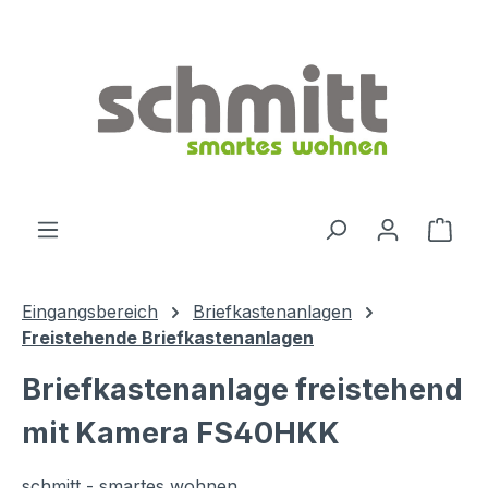
Zum Hauptinhalt springen
Ware
Eingangsbereich
Briefkastenanlagen
Freistehende Briefkastenanlagen
Briefkastenanlage freistehend
mit Kamera FS40HKK
schmitt - smartes wohnen