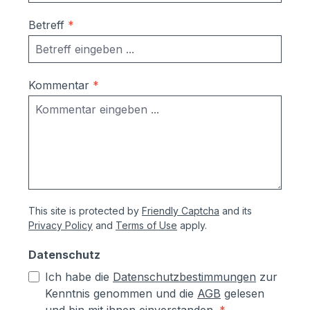
Ausrichtung nach Montage bzw.
Betreff
*
Austausch im Falle einer Beschädigung
durch Laien möglich
Korrosionsschutzmaßnahmen (Angaben
vom Hersteller):- Kästen aus
Kommentar
*
sendzimierverzinktem Stahl (verformbar
ohne Abspringen der Beschichtung,
zusätzlich hoher Aluminiumanteil d.h.
hoher Korrosionsschutz)- Teile aus
sendzimirverzinktem Stahl werden vor
dem Pulverbeschichten Eisen-
phosphatiert, Aluminiumteile chromfrei
This site is protected by
Friendly Captcha
and its
chromatiert- Zusätzlich erhalten alle
Privacy Policy
and
Terms of Use
apply.
Aluminium- und Stahlteile, Ausnahme
eloxierte Oberflächen, eine
Datenschutz
lösungsmittelfreie Pulverlackierung (z.T.
Ich habe die
Datenschutzbestimmungen
zur
auch Kunststoffbeschichtung genannt) mit
Kenntnis genommen und die
AGB
gelesen
Polyesterpulver in Fassadenqualität, dies