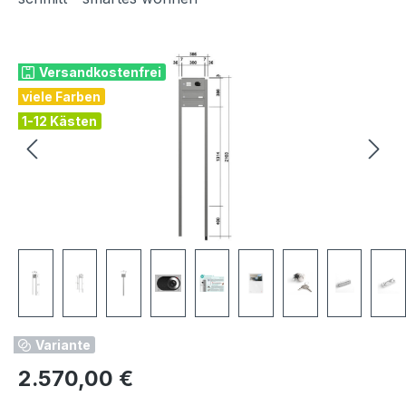
Bildergalerie überspringen
Versandkostenfrei
viele Farben
1-12 Kästen
Variante
Regulärer Preis:
2.570,00 €