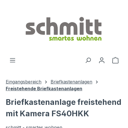
Zum Hauptinhalt springen
Ware
Eingangsbereich
Briefkastenanlagen
Freistehende Briefkastenanlagen
Briefkastenanlage freistehend
mit Kamera FS40HKK
schmitt - smartes wohnen