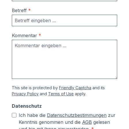
Ausrichtung nach Montage bzw.
Betreff
*
Austausch im Falle einer Beschädigung
durch Laien möglich
Korrosionsschutzmaßnahmen (Angaben
vom Hersteller):- Kästen aus
Kommentar
*
sendzimierverzinktem Stahl (verformbar
ohne Abspringen der Beschichtung,
zusätzlich hoher Aluminiumanteil d.h.
hoher Korrosionsschutz)- Teile aus
sendzimirverzinktem Stahl werden vor
dem Pulverbeschichten Eisen-
phosphatiert, Aluminiumteile chromfrei
This site is protected by
Friendly Captcha
and its
chromatiert- Zusätzlich erhalten alle
Privacy Policy
and
Terms of Use
apply.
Aluminium- und Stahlteile, Ausnahme
eloxierte Oberflächen, eine
Datenschutz
lösungsmittelfreie Pulverlackierung (z.T.
Ich habe die
Datenschutzbestimmungen
zur
auch Kunststoffbeschichtung genannt) mit
Kenntnis genommen und die
AGB
gelesen
Polyesterpulver in Fassadenqualität, dies