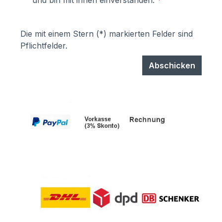
und bin mit ihnen einverstanden.
*
garantiert UV- und Wetterbeständigkeit-
Stärke der Pulverbeschichtung
mindestens ca. 70 µm
Die mit einem Stern (*) markierten Felder sind
Pflichtfelder.
Abschicken