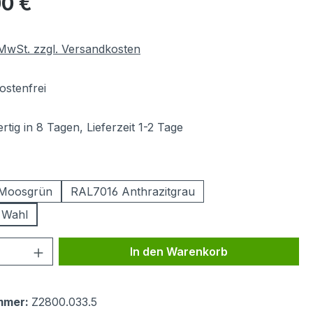
00 €
. MwSt. zzgl. Versandkosten
stenfrei
tig in 8 Tagen, Lieferzeit 1-2 Tage
ählen
Moosgrün
RAL7016 Anthrazitgrau
 Wahl
 Anzahl: Gib den gewünschten Wert ein 
In den Warenkorb
mmer:
Z2800.033.5