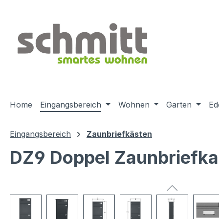
m Hauptinhalt springen
Zur Suche springen
Zur Hauptnavigation springen
Home
Eingangsbereich
Wohnen
Garten
Ed
Eingangsbereich
Zaunbriefkästen
DZ9 Doppel Zaunbriefkas
Bildergalerie überspringen