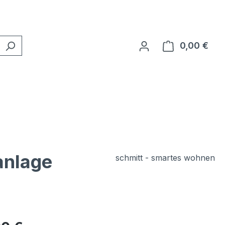
0,00 €
Ware
anlage
schmitt - smartes wohnen
eis: