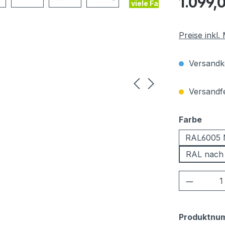
1.099,
viele Farben
Preise inkl
Versandko
Versandfer
ausw
Farbe
RAL6005 
RAL nach
Produkt
Produktnu