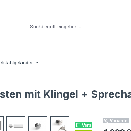
elstahlgeländer
ten mit Klingel + Sprech
Variante
Versandkostenfrei
Regulärer Pr