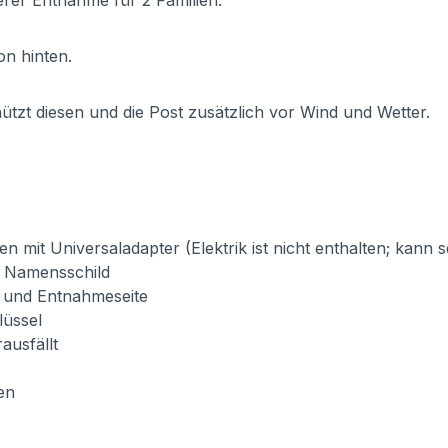
erer Entnahme für 2 Familien.
on hinten.
tzt diesen und die Post zusätzlich vor Wind und Wetter.
 mit Universaladapter (Elektrik ist nicht enthalten; kann 
m Namensschild
- und Entnahmeseite
lüssel
ausfällt
en