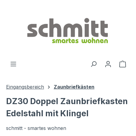
Zum Hauptinhalt springen
Ware
Eingangsbereich
Zaunbriefkästen
DZ30 Doppel Zaunbriefkasten
Edelstahl mit Klingel
schmitt - smartes wohnen