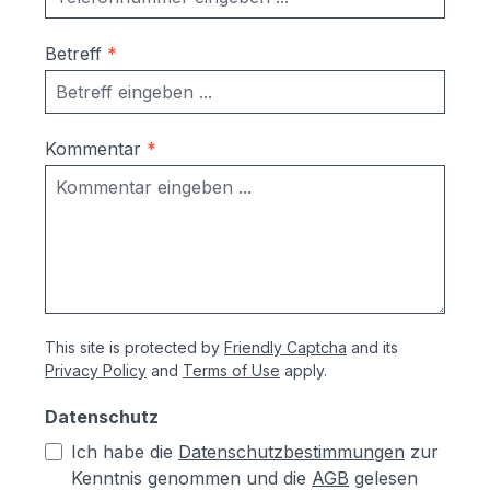
befestigt- einfache Ausrichtung nach
Montage bzw. Austausch im Falle einer
Betreff
*
Beschädigung durch Laien möglich
Ersatzschlüssel können problemlos
nachbestellt werden
Kommentar
*
This site is protected by
Friendly Captcha
and its
Privacy Policy
and
Terms of Use
apply.
Datenschutz
Ich habe die
Datenschutzbestimmungen
zur
Kenntnis genommen und die
AGB
gelesen