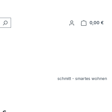
0,00 €
Ware
schmitt - smartes wohnen
eis: