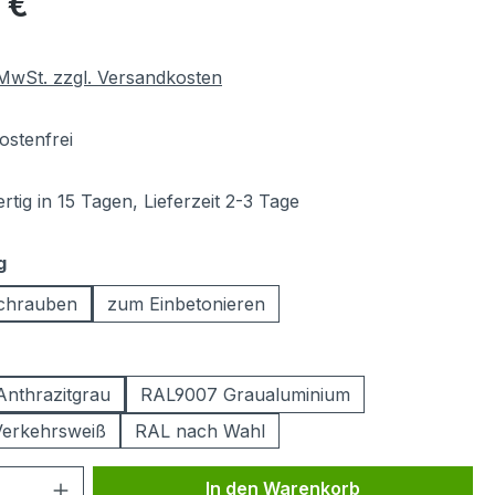
 €
. MwSt. zzgl. Versandkosten
stenfrei
tig in 15 Tagen, Lieferzeit 2-3 Tage
auswählen
g
chrauben
zum Einbetonieren
ählen
nthrazitgrau
RAL9007 Graualuminium
erkehrsweiß
RAL nach Wahl
 Anzahl: Gib den gewünschten Wert ein 
In den Warenkorb