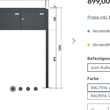
899,00
Preise inkl
Versandko
Versandfer
Befestigun
zum Aufs
ausw
Farbe
RAL7016 A
RAL9016 V
Produkt