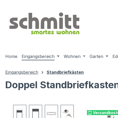
m Hauptinhalt springen
Zur Suche springen
Zur Hauptnavigation springen
Home
Eingangsbereich
Wohnen
Garten
Ed
Eingangsbereich
Standbriefkästen
Doppel Standbriefkaste
Bildergalerie überspringen
Versandkost