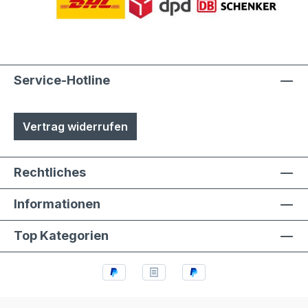
phosphatiert, Aluminiumteile chromfrei
chromatiert- Zusätzlich erhalten alle
Aluminium- und Stahlteile, Ausnahme
eloxierte Oberflächen, eine
lösungsmittelfreie Pulverlackierung (z.T.
Service-Hotline
auch Kunststoffbeschichtung genannt) mit
Polyesterpulver in Fassadenqualität, dies
Vertrag widerrufen
garantiert UV- und Wetterbeständigkeit-
Stärke der Pulverbeschichtung
mindestens ca. 70 µm
Rechtliches
Informationen
Top Kategorien