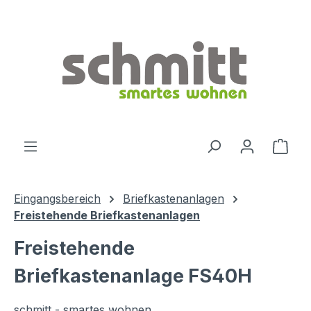
Zum Hauptinhalt springen
Ware
Eingangsbereich
Briefkastenanlagen
Freistehende Briefkastenanlagen
Freistehende
Briefkastenanlage FS40H
schmitt - smartes wohnen