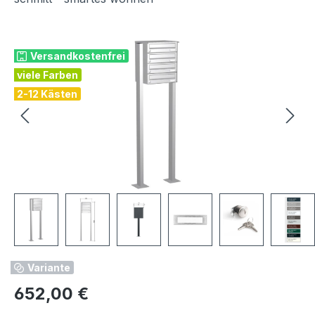
Bildergalerie überspringen
Versandkostenfrei
viele Farben
2-12 Kästen
Variante
Regulärer Preis:
652,00 €