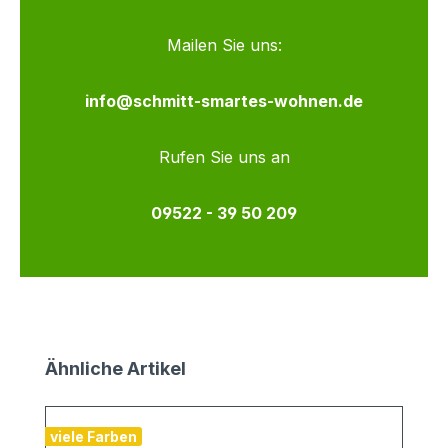
Mailen Sie uns:
info@schmitt-smartes-wohnen.de
Rufen Sie uns an
09522 - 39 50 209
Produktgalerie überspringen
Ähnliche Artikel
viele Farben
v