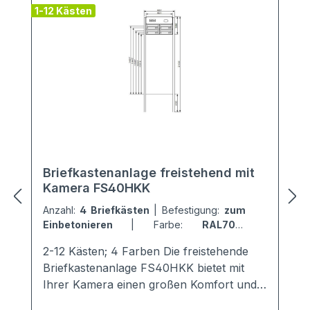
1-12 Kästen
2
Briefkastenanlage freistehend mit
Kamera FS40HKK
Anzahl:
4 Briefkästen
|
Befestigung:
zum
Einbetonieren
|
Farbe:
RAL7016
Anthrazitgrau
2-12 Kästen; 4 Farben Die freistehende
Briefkastenanlage FS40HKK bietet mit
Ihrer Kamera einen großen Komfort und
Sicherheit für die Mieter. Sie ist mit einem