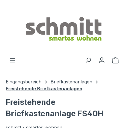
Zum Hauptinhalt springen
Ware
Eingangsbereich
Briefkastenanlagen
Freistehende Briefkastenanlagen
Freistehende
Briefkastenanlage FS40H
schmitt - smartes wohnen