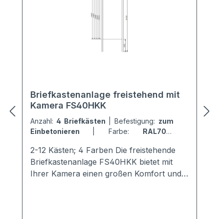
Briefkastenanlage freistehend mit
Kamera FS40HKK
Anzahl:
4 Briefkästen
|
Befestigung:
zum
Einbetonieren
|
Farbe:
RAL7016
Anthrazitgrau
2-12 Kästen; 4 Farben Die freistehende
Briefkastenanlage FS40HKK bietet mit
Ihrer Kamera einen großen Komfort und
Sicherheit für die Mieter. Sie ist mit einem
modernen + hochwertigen Kamerasystem
von Comelit ausgestattet.Die perfekte