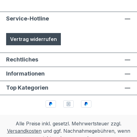
Aluminium- und Stahlteile, Ausnahme
eloxierte Oberflächen, eine
lösungsmittelfreie Pulverlackierung (z.T.
Service-Hotline
auch Kunststoffbeschichtung genannt) mit
Polyesterpulver in Fassadenqualität, dies
Vertrag widerrufen
garantiert UV- und Wetterbeständigkeit-
Stärke der Pulverbeschichtung
mindestens ca. 70 µm
Rechtliches
Informationen
Top Kategorien
Alle Preise inkl. gesetzl. Mehrwertsteuer zzgl.
Versandkosten
und ggf. Nachnahmegebühren, wenn