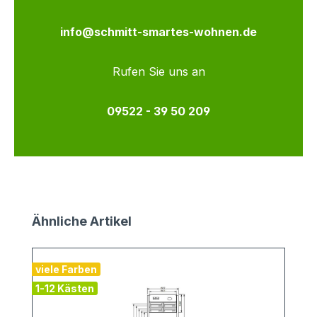
info@schmitt-smartes-wohnen.de
Rufen Sie uns an
09522 - 39 50 209
Produktgalerie überspringen
Ähnliche Artikel
viele Farben
v
1-12 Kästen
2