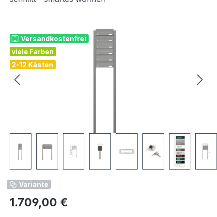
Bildergalerie überspringen
Versandkostenfrei
viele Farben
2-12 Kästen
Variante
Regulärer Preis:
1.709,00 €