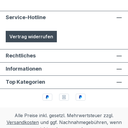
Aluminium- und Stahlteile, Ausnahme
eloxierte Oberflächen, eine
lösungsmittelfreie Pulverlackierung (z.T.
Service-Hotline
auch Kunststoffbeschichtung genannt) mit
Polyesterpulver in Fassadenqualität, dies
Vertrag widerrufen
garantiert UV- und Wetterbeständigkeit-
Stärke der Pulverbeschichtung
mindestens ca. 70 µm
Rechtliches
Informationen
Top Kategorien
Alle Preise inkl. gesetzl. Mehrwertsteuer zzgl.
Versandkosten
und ggf. Nachnahmegebühren, wenn