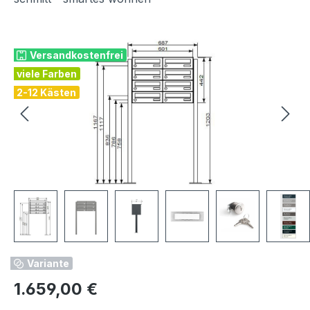
Bildergalerie überspringen
Versandkostenfrei
viele Farben
2-12 Kästen
Variante
Regulärer Preis:
1.659,00 €