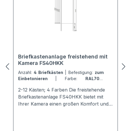
Briefkastenanlage freistehend mit
Kamera FS40HKK
Anzahl:
4 Briefkästen
|
Befestigung:
zum
Einbetonieren
|
Farbe:
RAL7016
Anthrazitgrau
2-12 Kästen; 4 Farben Die freistehende
Briefkastenanlage FS40HKK bietet mit
Ihrer Kamera einen großen Komfort und
Sicherheit für die Mieter. Sie ist mit einem
modernen + hochwertigen Kamerasystem
von Comelit ausgestattet.Die perfekte