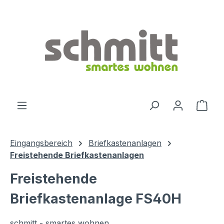
Zum Hauptinhalt springen
Ware
Eingangsbereich
Briefkastenanlagen
Freistehende Briefkastenanlagen
Freistehende
Briefkastenanlage FS40H
schmitt - smartes wohnen