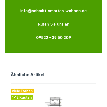
info@schmitt-smartes-wohnen.de
Rufen Sie uns an
09522 - 39 50 209
Produktgalerie überspringen
Ähnliche Artikel
viele Farben
v
1-12 Kästen
2