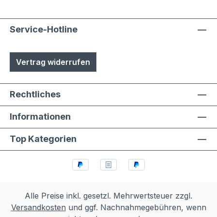
Aluminium- und Stahlteile, Ausnahme
eloxierte Oberflächen, eine
lösungsmittelfreie Pulverlackierung (z.T.
Service-Hotline
auch Kunststoffbeschichtung genannt) mit
Polyesterpulver in Fassadenqualität, dies
Vertrag widerrufen
garantiert UV- und Wetterbeständigkeit-
Stärke der Pulverbeschichtung
mindestens ca. 70 µm
Rechtliches
Informationen
Top Kategorien
Alle Preise inkl. gesetzl. Mehrwertsteuer zzgl.
Versandkosten
und ggf. Nachnahmegebühren, wenn