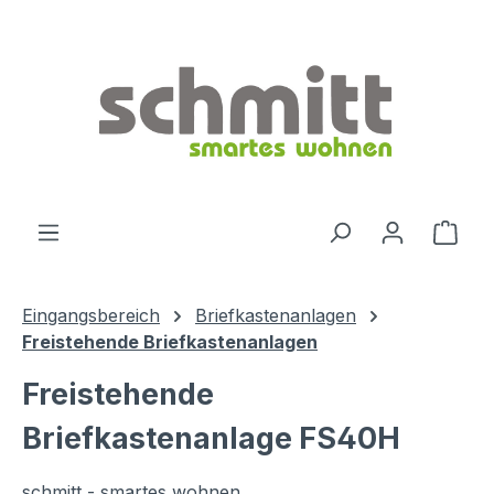
Zum Hauptinhalt springen
Ware
Eingangsbereich
Briefkastenanlagen
Freistehende Briefkastenanlagen
Freistehende
Briefkastenanlage FS40H
schmitt - smartes wohnen