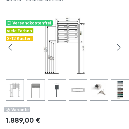
Bildergalerie überspringen
Versandkostenfrei
viele Farben
2-12 Kästen
Variante
Regulärer Preis:
1.889,00 €