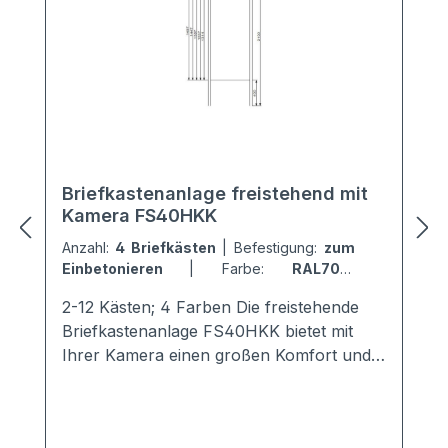
Briefkastenanlage freistehend mit
Kamera FS40HKK
Anzahl:
4 Briefkästen
|
Befestigung:
zum
Einbetonieren
|
Farbe:
RAL7016
Anthrazitgrau
2-12 Kästen; 4 Farben Die freistehende
Briefkastenanlage FS40HKK bietet mit
Ihrer Kamera einen großen Komfort und
Sicherheit für die Mieter. Sie ist mit einem
modernen + hochwertigen Kamerasystem
von Comelit ausgestattet.Die perfekte