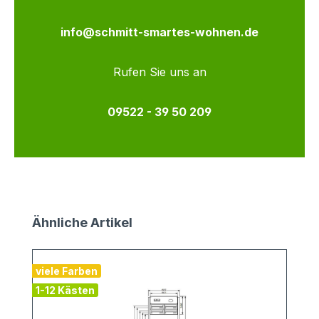
info@schmitt-smartes-wohnen.de
Rufen Sie uns an
09522 - 39 50 209
Produktgalerie überspringen
Ähnliche Artikel
viele Farben
v
1-12 Kästen
2