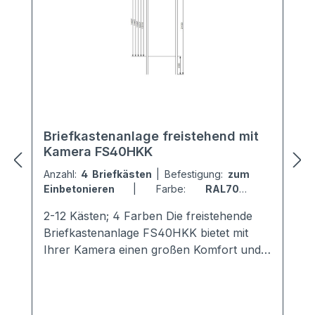
Briefkastenanlage freistehend mit
Kamera FS40HKK
Anzahl:
4 Briefkästen
|
Befestigung:
zum
Einbetonieren
|
Farbe:
RAL7016
Anthrazitgrau
2-12 Kästen; 4 Farben Die freistehende
Briefkastenanlage FS40HKK bietet mit
Ihrer Kamera einen großen Komfort und
Sicherheit für die Mieter. Sie ist mit einem
modernen + hochwertigen Kamerasystem
von Comelit ausgestattet.Die perfekte