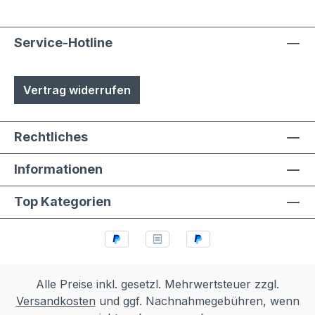
Aluminium- und Stahlteile, Ausnahme
eloxierte Oberflächen, eine
lösungsmittelfreie Pulverlackierung (z.T.
Service-Hotline
auch Kunststoffbeschichtung genannt) mit
Polyesterpulver in Fassadenqualität, dies
Vertrag widerrufen
garantiert UV- und Wetterbeständigkeit-
Stärke der Pulverbeschichtung
mindestens ca. 70 µm
Rechtliches
Informationen
Top Kategorien
Alle Preise inkl. gesetzl. Mehrwertsteuer zzgl.
Versandkosten
und ggf. Nachnahmegebühren, wenn