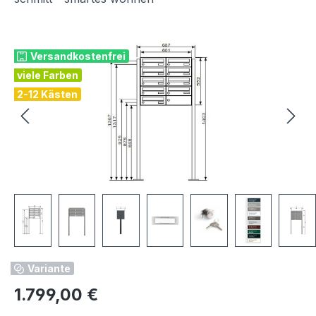
Bildergalerie überspringen
Versandkostenfrei
viele Farben
2-12 Kästen
Variante
Regulärer Preis:
1.799,00 €