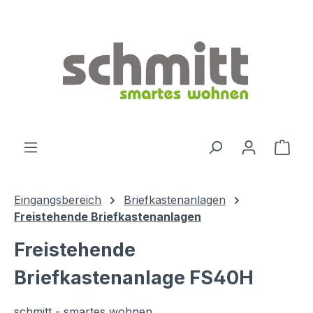
Zum Hauptinhalt springen
Ware
Eingangsbereich
Briefkastenanlagen
Freistehende Briefkastenanlagen
Freistehende
Briefkastenanlage FS40H
schmitt - smartes wohnen