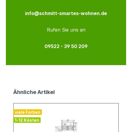
info@schmitt-smartes-wohnen.de
Rufen Sie uns an
09522 - 39 50 209
Produktgalerie überspringen
Ähnliche Artikel
viele Farben
v
1-12 Kästen
2