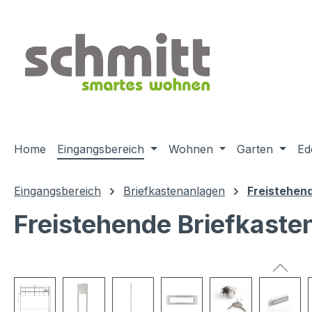
m Hauptinhalt springen
Zur Suche springen
Zur Hauptnavigation springen
Home
Eingangsbereich
Wohnen
Garten
Ed
Eingangsbereich
Briefkastenanlagen
Freistehen
Freistehende Briefkaste
Bildergalerie überspringen