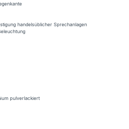
Regenkante
estigung handelsüblicher Sprechanlagen
-Beleuchtung
ium pulverlackiert