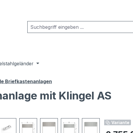
elstahlgeländer
de Briefkastenanlagen
nanlage mit Klingel AS
Variante
Regulärer Pr