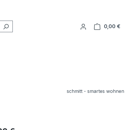
0,00 €
Ware
schmitt - smartes wohnen
eis: