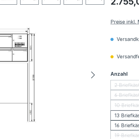
2.755,
Preise inkl
Versandko
Versandfer
aus
Anzahl
2 Briefkäs
(Die
6 Briefkäs
(Die
10 Briefkä
(Die
13 Briefkä
16 Briefkä
19 Briefkä
(Die