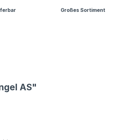
eferbar
Großes Sortiment
ingel AS"