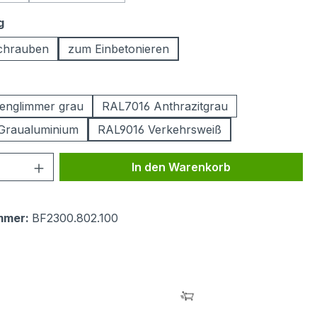
auswählen
g
chrauben
zum Einbetonieren
ählen
englimmer grau
RAL7016 Anthrazitgrau
Graualuminium
RAL9016 Verkehrsweiß
 Anzahl: Gib den gewünschten Wert ein 
In den Warenkorb
mmer:
BF2300.802.100