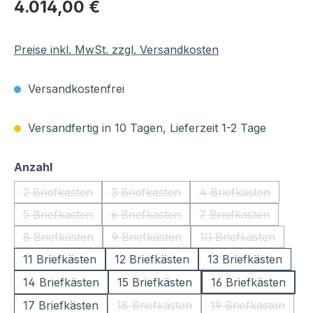
Regulärer Preis:
4.014,00 €
Preise inkl. MwSt. zzgl. Versandkosten
Versandkostenfrei
Versandfertig in 10 Tagen, Lieferzeit 1-2 Tage
auswählen
Anzahl
2 Briefkästen
3 Briefkästen
4 Briefkästen
(Diese Option ist zurzeit nicht verfügbar.)
(Diese Option ist zurzeit nicht verfüg
(Diese Option ist 
5 Briefkästen
6 Briefkästen
7 Briefkästen
(Diese Option ist zurzeit nicht verfügbar.)
(Diese Option ist zurzeit nicht verfüg
(Diese Option ist 
8 Briefkästen
9 Briefkästen
10 Briefkästen
(Diese Option ist zurzeit nicht verfügbar.)
(Diese Option ist zurzeit nicht verfüg
(Diese Option ist
11 Briefkästen
12 Briefkästen
13 Briefkästen
14 Briefkästen
15 Briefkästen
16 Briefkästen
17 Briefkästen
18 Briefkästen
19 Briefkästen