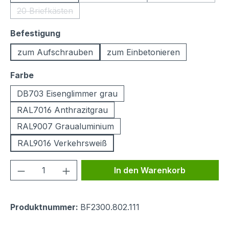
(Diese Option ist zurzeit nicht verf
(Diese Option i
20 Briefkästen
(Diese Option ist zurzeit nicht verfügbar.)
auswählen
Befestigung
zum Aufschrauben
zum Einbetonieren
auswählen
Farbe
DB703 Eisenglimmer grau
RAL7016 Anthrazitgrau
RAL9007 Graualuminium
RAL9016 Verkehrsweiß
Produkt Anzahl: Gib den gewünschten We
In den Warenkorb
Produktnummer:
BF2300.802.111