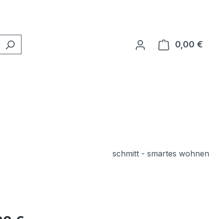
0,00 €
Ware
schmitt - smartes wohnen
eis: