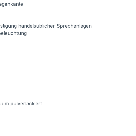
Regenkante
estigung handelsüblicher Sprechanlagen
-Beleuchtung
ium pulverlackiert