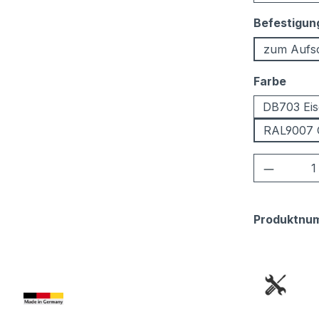
Befestigun
zum Aufs
ausw
Farbe
DB703 Eis
RAL9007 
Produkt
Produktnu