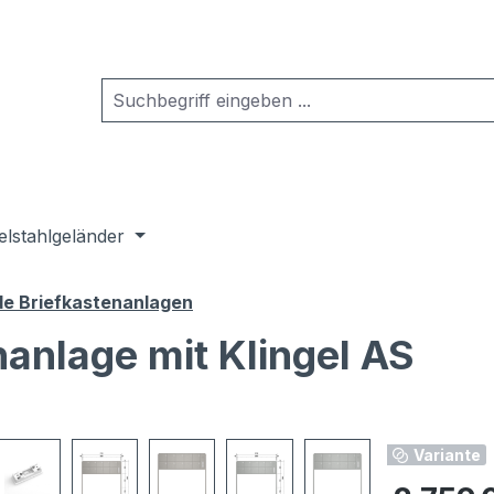
elstahlgeländer
de Briefkastenanlagen
nanlage mit Klingel AS
Variante
Regulärer Pr