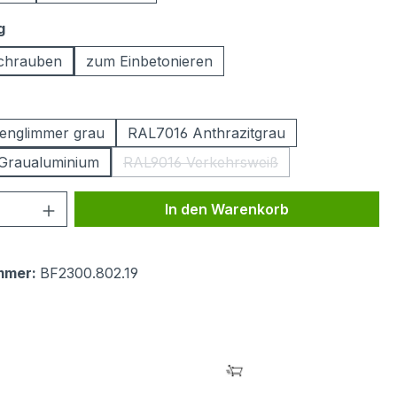
auswählen
g
chrauben
zum Einbetonieren
ählen
englimmer grau
RAL7016 Anthrazitgrau
Graualuminium
RAL9016 Verkehrsweiß
(Diese Option ist zurzeit nicht ver
 Anzahl: Gib den gewünschten Wert ein 
In den Warenkorb
mmer:
BF2300.802.19