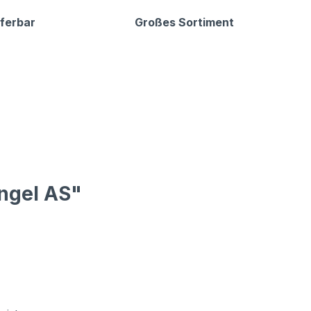
eferbar
Großes Sortiment
ingel AS"