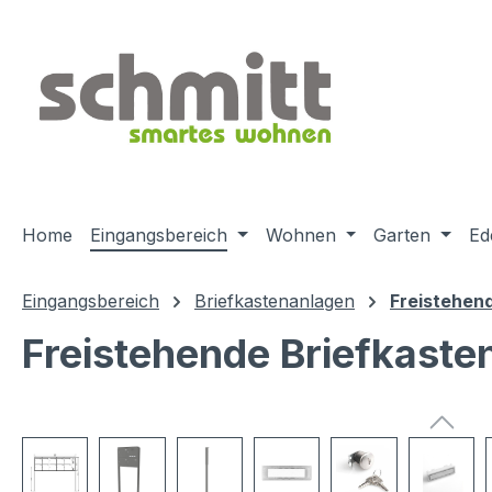
m Hauptinhalt springen
Zur Suche springen
Zur Hauptnavigation springen
Home
Eingangsbereich
Wohnen
Garten
Ed
Eingangsbereich
Briefkastenanlagen
Freistehen
Freistehende Briefkaste
Bildergalerie überspringen