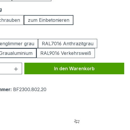
auswählen
g
chrauben
zum Einbetonieren
ählen
englimmer grau
RAL7016 Anthrazitgrau
Graualuminium
RAL9016 Verkehrsweiß
 Anzahl: Gib den gewünschten Wert ein 
In den Warenkorb
mmer:
BF2300.802.20