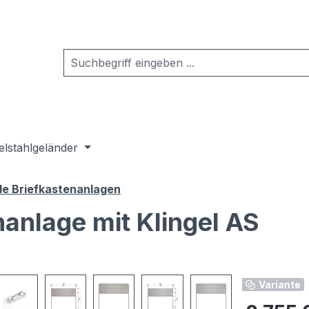
elstahlgeländer
de Briefkastenanlagen
nanlage mit Klingel AS
Variante
Regulärer Pr