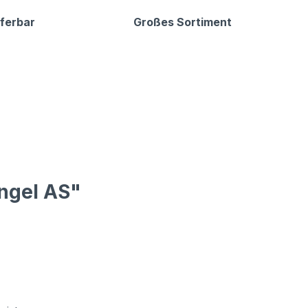
eferbar
Großes Sortiment
ingel AS"