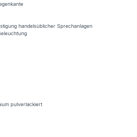
Regenkante
estigung handelsüblicher Sprechanlagen
-Beleuchtung
ium pulverlackiert