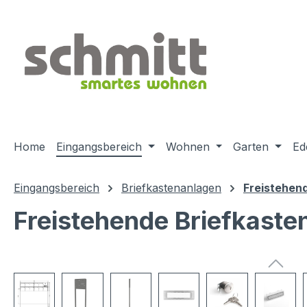
m Hauptinhalt springen
Zur Suche springen
Zur Hauptnavigation springen
Home
Eingangsbereich
Wohnen
Garten
Ed
Eingangsbereich
Briefkastenanlagen
Freistehen
Freistehende Briefkaste
Bildergalerie überspringen