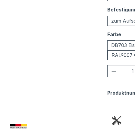
Befestigun
zum Aufs
ausw
Farbe
DB703 Eis
RAL9007 
Produkt
Produktnu