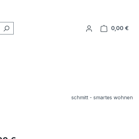
0,00 €
Ware
schmitt - smartes wohnen
eis: