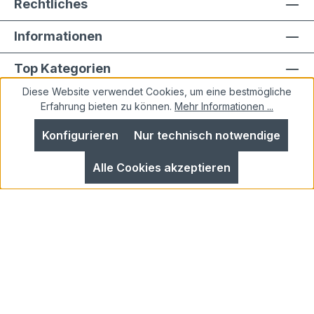
Rechtliches
Informationen
Top Kategorien
Diese Website verwendet Cookies, um eine bestmögliche
Erfahrung bieten zu können.
Mehr Informationen ...
Konfigurieren
Nur technisch notwendige
Alle Preise inkl. gesetzl. Mehrwertsteuer zzgl.
Alle Cookies akzeptieren
Versandkosten
und ggf. Nachnahmegebühren, wenn
nicht anders angegeben.