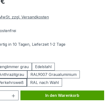
 €
. MwSt. zzgl. Versandkosten
stenfrei
tig in 10 Tagen, Lieferzeit 1-2 Tage
ählen
englimmer grau
Edelstahl
nthrazitgrau
RAL9007 Graualuminium
Verkehrsweiß
RAL nach Wahl
 Anzahl: Gib den gewünschten Wert ein 
In den Warenkorb