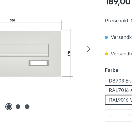
189,00
Preise inkl
Versandko
Versandfer
ausw
Farbe
DB703 Eis
RAL7016 A
RAL9016 
Produkt