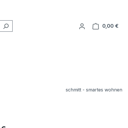
0,00 €
Ware
schmitt - smartes wohnen
eis: