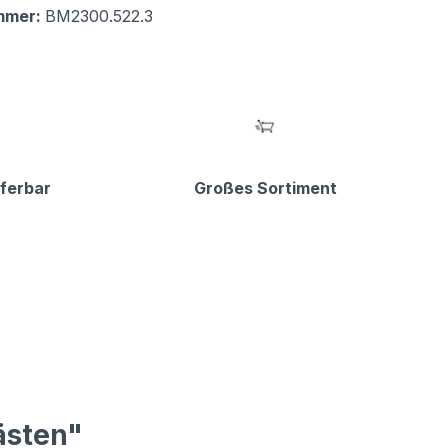
mmer:
BM2300.522.3
eferbar
Großes Sortiment
ästen"