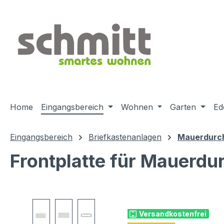
m Hauptinhalt springen
Zur Suche springen
Zur Hauptnavigation springen
Home
Eingangsbereich
Wohnen
Garten
Ed
Eingangsbereich
Briefkastenanlagen
Mauerdurch
Frontplatte für Mauerdu
Bildergalerie überspringen
Versandkostenfrei