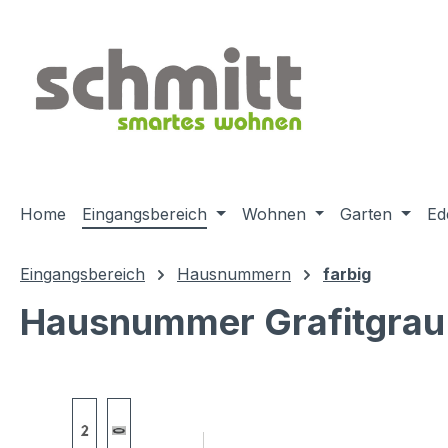
m Hauptinhalt springen
Zur Suche springen
Zur Hauptnavigation springen
Home
Eingangsbereich
Wohnen
Garten
Ed
Eingangsbereich
Hausnummern
farbig
Hausnummer Grafitgrau
Bildergalerie überspringen