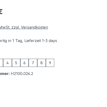
eis:
€
. MwSt. zzgl. Versandkosten
tig in 1 Tag, Lieferzeit 1-3 days
swählen
4
5
6
7
8
9
mmer:
H2100.026.2