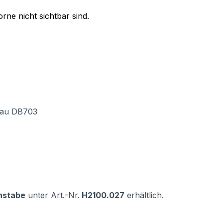
orne nicht sichtbar sind.
grau DB703
hstabe
unter Art.-Nr.
H2100.027
erhältlich.