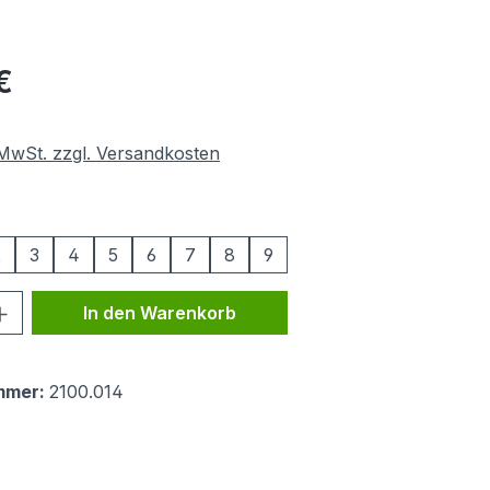
eis:
€
. MwSt. zzgl. Versandkosten
swählen
2
3
4
5
6
7
8
9
 Anzahl: Gib den gewünschten Wert ein 
In den Warenkorb
mmer:
2100.014