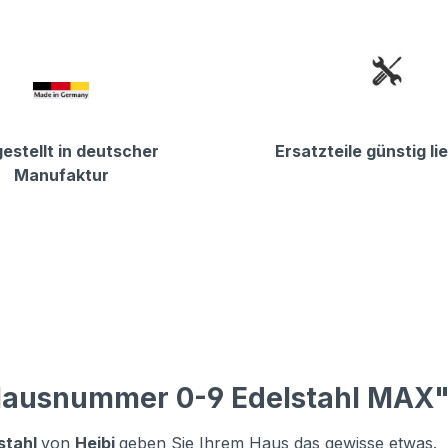
estellt in deutscher
Ersatzteile günstig li
Manufaktur
 Hausnummer 0-9 Edelstahl MAX
stahl
von
Heibi
geben Sie Ihrem Haus das gewisse etwas.