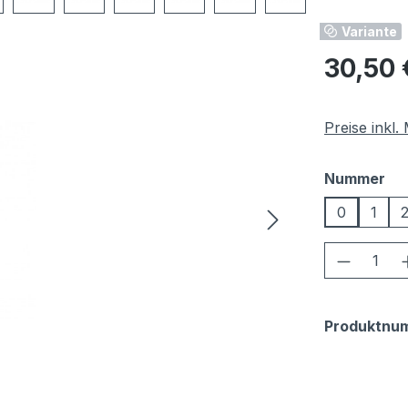
Variante
Regulärer Pr
30,50 
Preise inkl
au
Nummer
0
1
Produkt
Produktnu