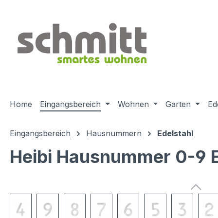
m Hauptinhalt springen
Zur Suche springen
Zur Hauptnavigation springen
Home
Eingangsbereich
Wohnen
Garten
Ed
Eingangsbereich
Hausnummern
Edelstahl
Heibi Hausnummer 0-9 
Bildergalerie überspringen