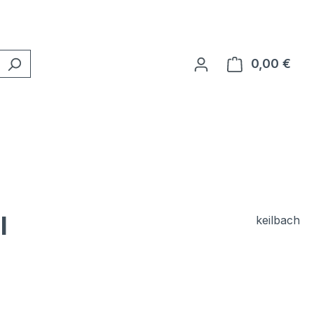
0,00 €
Ware
l
keilbach