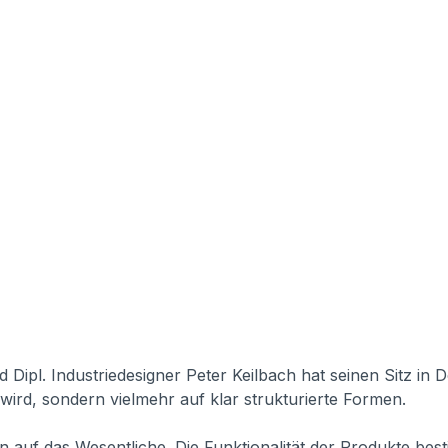
 Dipl. Industriedesigner Peter Keilbach hat seinen Sitz i
 wird, sondern vielmehr auf klar strukturierte Formen.
n auf das Wesentliche. Die Funktionalität der Produkte best