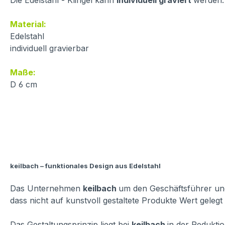
Die Edelstahl - Klingel kann
individuell graviert
werden.
Material:
Edelstahl
individuell gravierbar
Maße:
D 6 cm
keilbach – funktionales Design aus Edelstahl
Das Unternehmen
keilbach
um den Geschäftsführer und
dass nicht auf kunstvoll gestaltete Produkte Wert gelegt
Das Gestaltungsprinzip liegt bei
keilbach
in der Reduktio