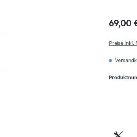
Regulärer Pr
69,00 
Preise inkl
Versandko
Produktnu