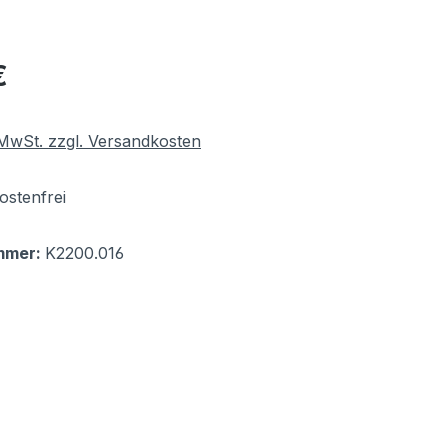
eis:
€
. MwSt. zzgl. Versandkosten
stenfrei
mmer:
K2200.016