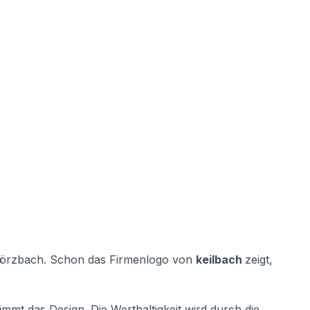
n Dörzbach. Schon das Firmenlogo von
keilbach
zeigt,
immt das Design. Die Werthaltigkeit wird durch die