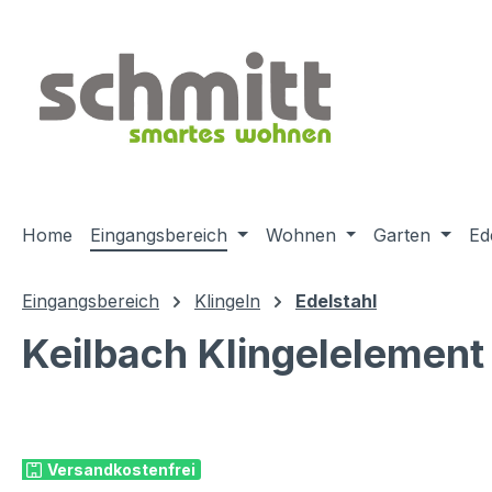
m Hauptinhalt springen
Zur Suche springen
Zur Hauptnavigation springen
Home
Eingangsbereich
Wohnen
Garten
Ed
Eingangsbereich
Klingeln
Edelstahl
Keilbach Klingelelement j
Bildergalerie überspringen
Versandkostenfrei