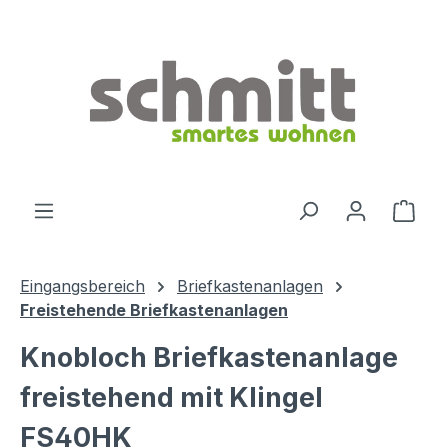
Zum Hauptinhalt springen
Ware
Eingangsbereich
Briefkastenanlagen
Freistehende Briefkastenanlagen
Knobloch Briefkastenanlage
freistehend mit Klingel
FS40HK