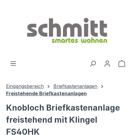
Zum Hauptinhalt springen
Ware
Eingangsbereich
Briefkastenanlagen
Freistehende Briefkastenanlagen
Knobloch Briefkastenanlage
freistehend mit Klingel
FS40HK