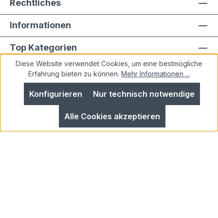
Rechtliches
Informationen
Top Kategorien
Diese Website verwendet Cookies, um eine bestmögliche
Erfahrung bieten zu können.
Mehr Informationen ...
Konfigurieren
Nur technisch notwendige
Alle Preise inkl. gesetzl. Mehrwertsteuer zzgl.
Alle Cookies akzeptieren
Versandkosten
und ggf. Nachnahmegebühren, wenn
nicht anders angegeben.