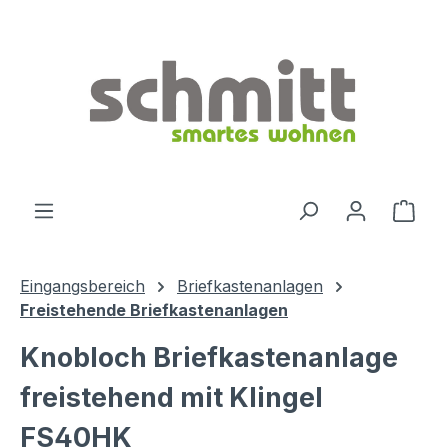
Zum Hauptinhalt springen
Ware
Eingangsbereich
Briefkastenanlagen
Freistehende Briefkastenanlagen
Knobloch Briefkastenanlage
freistehend mit Klingel
FS40HK