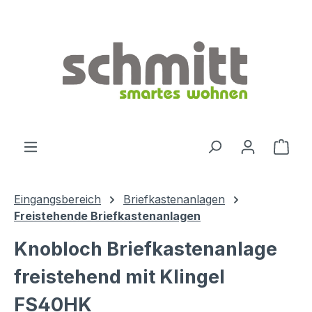
Zum Hauptinhalt springen
Ware
Eingangsbereich
Briefkastenanlagen
Freistehende Briefkastenanlagen
Knobloch Briefkastenanlage
freistehend mit Klingel
FS40HK