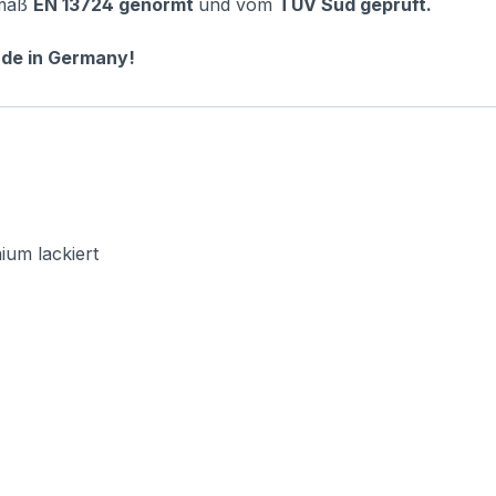
emäß
EN 13724 genormt
und vom
TÜV Süd geprüft.
ade in Germany!
ium lackiert