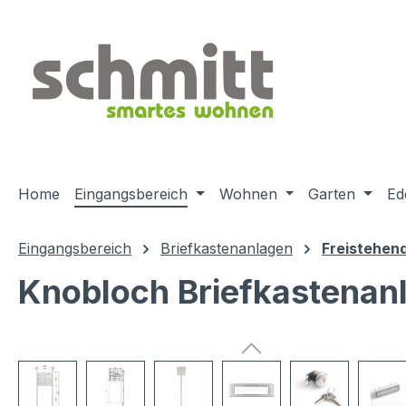
m Hauptinhalt springen
Zur Suche springen
Zur Hauptnavigation springen
Home
Eingangsbereich
Wohnen
Garten
Ed
Eingangsbereich
Briefkastenanlagen
Freistehen
Knobloch Briefkastenanl
Bildergalerie überspringen