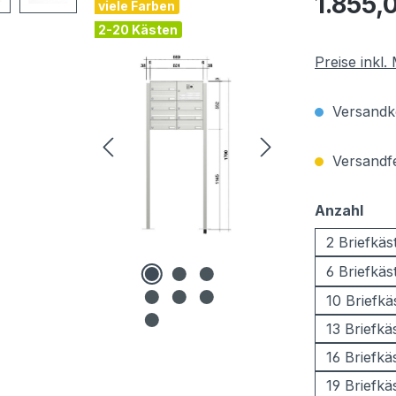
1.855,
viele Farben
2-20 Kästen
Preise inkl
Versandko
Versandfer
aus
Anzahl
2 Briefkäs
6 Briefkäs
10 Briefkä
13 Briefkä
16 Briefkä
19 Briefkä