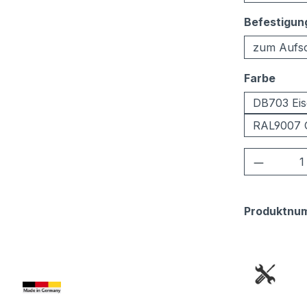
Befestigun
zum Aufs
ausw
Farbe
DB703 Eis
RAL9007 
Produkt
Produktnu