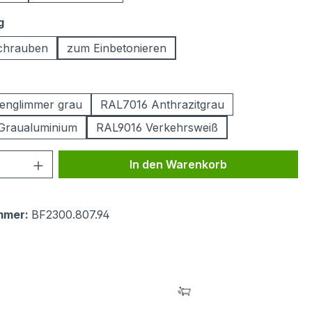
auswählen
g
chrauben
zum Einbetonieren
ählen
englimmer grau
RAL7016 Anthrazitgrau
Graualuminium
RAL9016 Verkehrsweiß
 Anzahl: Gib den gewünschten Wert ein 
In den Warenkorb
mmer:
BF2300.807.94