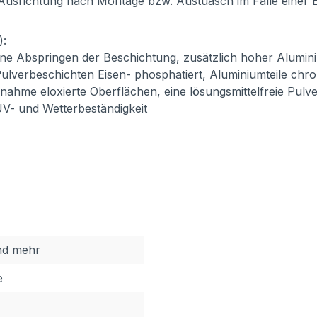
 Ausrichtung nach Montage bzw. Austuasch im Falle einer 
):
ne Abspringen der Beschichtung, zusätzlich hoher Alumini
ulverbeschichten Eisen- phosphatiert, Aluminiumteile chro
usnahme eloxierte Oberflächen, eine lösungsmittelfreie Pul
 UV- und Wetterbeständigkeit
nd mehr
e