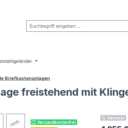
elstahlgeländer
de Briefkastenanlagen
age freistehend mit Klin
Variante
Versandkostenfrei
Regulärer Pr